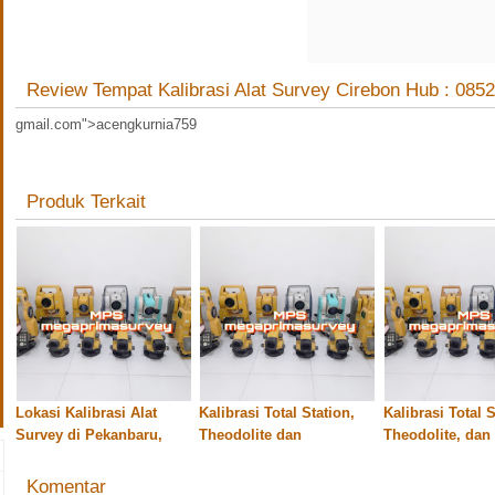
Review Tempat Kalibrasi Alat Survey Cirebon Hub : 085
gmail.com">acengkurnia759
Produk Terkait
Lokasi Kalibrasi Alat
Kalibrasi Total Station,
Kalibrasi Total S
Survey di Pekanbaru,
Theodolite dan
Theodolite, dan
Cepat dan Murah Hub :
Automatic Level di
Automatic Level
085268989198
Pekanbaru Hub :
Cirebon Hub :
Komentar