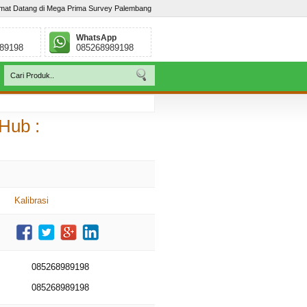
mat Datang di Mega Prima Survey Palembang
WhatsApp
89198
085268989198
g Lebar, Palembang - Sumatera Selatan. Telp : / 085268989198
Hub :
Kalibrasi
085268989198
085268989198