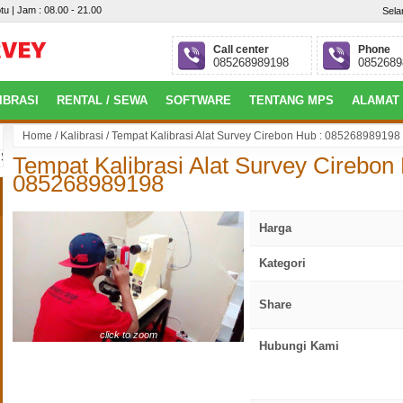
tu | Jam : 08.00 - 21.00
Sela
Call center
Phone
085268989198
0852689
IBRASI
RENTAL / SEWA
SOFTWARE
TENTANG MPS
ALAMAT
Home
/
Kalibrasi
/
Tempat Kalibrasi Alat Survey Cirebon Hub : 085268989198
alembang : Jl. Jepang, Perumahan Villa Gardena 4 Blok.P No.09, Alang-Alan
Tempat Kalibrasi Alat Survey Cirebon 
085268989198
Harga
Kategori
Share
click to zoom
Hubungi Kami