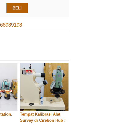
BELI
268989198
tation,
Tempat Kalibrasi Alat
Survey di Cirebon Hub :
 di
085268989198