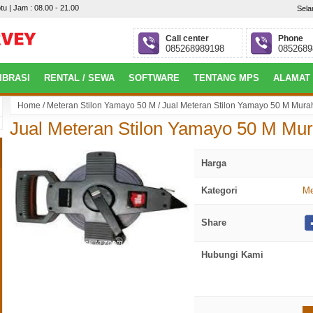
tu | Jam : 08.00 - 21.00
Sela
Call center
Phone
085268989198
0852689
IBRASI
RENTAL / SEWA
SOFTWARE
TENTANG MPS
ALAMAT
Home
/
Meteran Stilon Yamayo 50 M
/
Jual Meteran Stilon Yamayo 50 M Mura
embang : Jl. Jepang, Perumahan Villa Gardena 4 Blok.P No.09, Alang-Alang
Jual Meteran Stilon Yamayo 50 M Mu
Harga
Kategori
Me
Share
click to zoom
Hubungi Kami