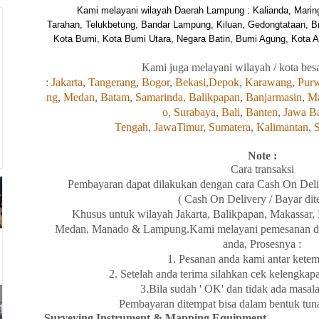
Kami melayani wilayah Daerah Lampung : Kalianda, Marin
Tarahan, Telukbetung, Bandar Lampung, Kiluan, Gedongtataan, B
Kota Bumi, Kota Bumi Utara, Negara Batin, Bumi Agung, Kota Ag
Kami
juga
melayani wilayah / kota besa
:
Jakarta
,
Tangerang
,
Bogor
,
Bekasi,
Depok
,
Karawang
,
Purw
ng
,
Medan
,
Batam
,
Samarinda,
Balikpapan
,
Banjarmasin
,
Ma
o
,
Surabaya
,
Bali
,
Banten
,
Jawa Ba
Tengah
,
JawaTimur
,
Sumatera
,
Kalimantan
,
S
Note :
Cara transaksi
Pembayaran dapat dilakukan dengan cara Cash On Deli
( Cash On Delivery / Bayar dit
Khusus untuk wilayah Jakarta, Balikpapan
,
Makassar,
Medan
,
Manado
& Lampung
.Kami melayani pemesanan d
anda, Prosesnya :
1. Pesanan anda kami antar kete
2. Setelah anda terima silahkan cek kelengkap
3.Bila sudah ' OK' dan tidak ada masal
Pembayaran ditempat bisa dalam bentuk tuna
Surveying Instrument & Mapping Equipment