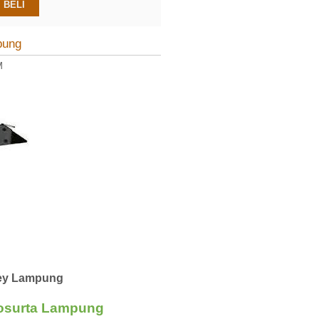
BELI
pung
M
rvey Lampung
osurta Lampung