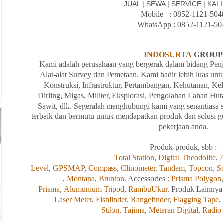
JUAL | SEWA | SERVICE | KAL
Mobile
: 08
52-1121-504
WhatsApp : 0852
-1121-50
INDOSURTA
GROUP
Kami
adalah perusahaan yang bergerak dalam bidang Penj
Alat-alat Survey dan Pemetaan. Kami hadir lebih luas un
Konstruksi, Infrastruktur, Pertambangan, Kehutanan, Ke
Dirling, Migas, Militer, Eksplorasi, Pengolahan Lahan Hu
Sawit, dll
.
. Segeralah menghubungi
kami
yang senantiasa
terbaik dan bermutu untuk mendapatkan produk dan solusi g
pekerjaan anda.
Produk-produk, sbb :
Total Station
,
Digital Theodolite
,
A
Level
,
GPSMAP
,
Compass
,
Clinometer,
Tandem,
Topcon,
S
,
Montana
,
Brunton
. Accessories
: Prisma Polygon
Prisma
,
Alumunium Tripod
,
RambuUkur
. Produk Lainnya
Laser Meter
,
Fishfinder,
Rangefinder
,
Flagging Tape
,
Stilon,
Tajima
,
Meteran Digital
,
Radio