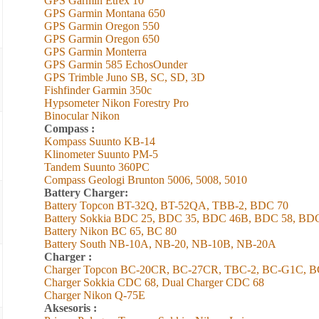
GPS Garmin Etrex 10
GPS Garmin Montana 650
GPS Garmin Oregon 550
GPS Garmin Oregon 650
GPS Garmin Monterra
GPS Garmin 585 EchosOunder
GPS Trimble Juno SB, SC, SD, 3D
Fishfinder Garmin 350c
Hypsometer Nikon Forestry Pro
Binocular Nikon
Compass :
Kompass Suunto KB-14
Klinometer Suunto PM-5
Tandem Suunto 360PC
Compass Geologi Brunton 5006, 5008, 5010
Battery Charger:
Battery Topcon BT-32Q, BT-52QA, TBB-2, BDC 70
Battery Sokkia BDC 25, BDC 35, BDC 46B, BDC 58, BD
Battery Nikon BC 65, BC 80
Battery South NB-10A, NB-20, NB-10B, NB-20A
Charger :
Charger Topcon BC-20CR, BC-27CR, TBC-2, BC-G1C, B
Charger Sokkia CDC 68, Dual Charger CDC 68
Charger Nikon Q-75E
Aksesoris :