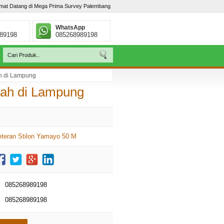
mat Datang di Mega Prima Survey Palembang
WhatsApp
89198
085268989198
h di Lampung
 Lebar, Palembang - Sumatera Selatan. Telp : / 085268989198
rah di Lampung
teran Stilon Yamayo 50 M
085268989198
085268989198