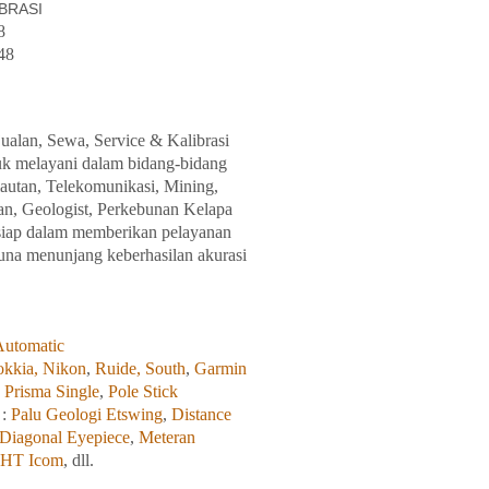
IBRASI
8
48
ualan, Sewa, Service & Kalibrasi
tuk melayani dalam bidang-
bidang
lautan, Telekomunikasi, Mining,
tan, Geologist, Perkebunan Kelapa
 siap dalam memberikan pelayanan
una menunjang keberhasilan akurasi
utomatic
okkia,
Nikon
,
Ruide,
South
,
Garmin
,
Prisma Single
,
Pole Stick
 :
Palu Geologi Etswing
,
Distance
Diagonal Eyepiece
,
Meteran
 HT Icom
, dll.