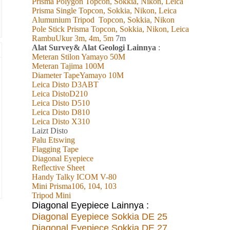
Prisma Polygon Topcon, Sokkia, Nikon, Leica
Prisma Single Topcon, Sokkia, Nikon, Leica
Alumunium Tripod
Topcon, Sokkia, Nikon
Pole Stick Prisma Topcon, Sokkia, Nikon, Leica
RambuUkur 3m, 4m, 5m
7m
Alat Survey& Alat Geologi Lainnya
:
Meteran Stilon Yamayo 50M
Meteran Tajima 100M
Diameter TapeYamayo 10M
Leica Disto D3ABT
Leica DistoD210
Leica Disto D510
Leica Disto D810
Leica Disto X310
L
aizt
Disto
Palu Etswing
Flagging Tape
Diagonal Eyepiece
Reflective Sheet
Handy Talky ICOM V-80
Mini Prisma106, 104, 103
Tripod Mini
Diagonal Eyepiece Lainnya :
Diagonal Eyepiece Sokkia DE 25
Diagonal Eyepiece Sokkia DE 27