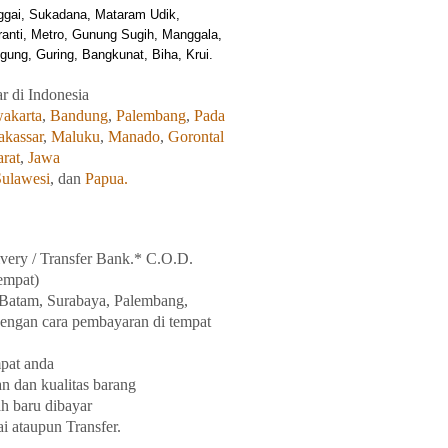
ggai, Sukadana, Mataram Udik,
ranti, Metro, Gunung Sugih, Manggala,
ung, Guring, Bangkunat, Biha, Krui.
r di Indonesia
akarta
,
Bandung
,
Palembang
,
Pada
kassar
,
Maluku
,
Manado
,
Gorontal
rat
,
Jawa
ulawesi
, dan
Papua.
very / Transfer Bank.* C.O.D.
empat)
 Batam,
Surabaya
, Palembang,
engan cara pembayaran di tempat
mpat anda
an dan kualitas barang
ah baru dibayar
i ataupun Transfer.