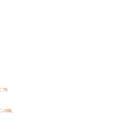
C 70
C-19B,