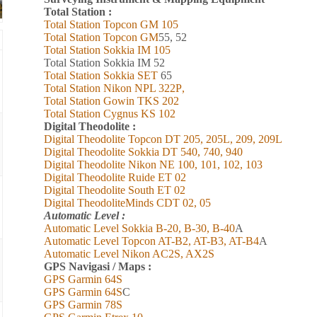
Total Station :
Total Station Topcon
GM
105
Total Station Topcon G
M
55, 52
Total Station Sokkia
IM
105
Total Station Sokkia
IM 52
Total Station Sokkia SET
65
Total Station Nikon NPL 322
P
,
Total Station Gowin TKS 202
Total Station Cygnus KS 102
Digital Theodolite :
Digital Theodolite Topcon DT 205, 205L, 209, 209L
Digital Theodolite Sokkia DT 540, 740, 940
Digital Theodolite Nikon NE 100, 101, 102, 103
Digital Theodolite Ruide ET 02
Digital Theodolite South ET 02
Digital TheodoliteMinds CDT 02, 05
Automatic Level :
Automatic Level Sokkia B-20, B-30, B-40
A
Automatic Level Topcon AT-B2, AT-B3, AT-B4
A
Automatic Level Nikon AC2S, AX2S
GPS Navigasi / Maps :
GPS Garmin 6
4
S
GPS Garmin 6
4
S
C
GPS Garmin 78S