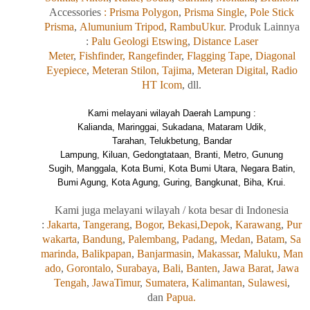
Accessories
: Prisma Polygon
,
Prisma Single
,
Pole Stick
Prisma
,
Alumunium Tripod
,
RambuUkur
. Produk Lainnya
:
Palu Geologi Etswing
,
Distance Laser
Meter
,
Fishfinder,
Rangefinder
,
Flagging Tape
,
Diagonal
Eyepiece
,
Meteran Stilon,
Tajima
,
Meteran Digital
,
Radio
HT Icom
, dll.
Kami melayani wilayah Daerah Lampung :
Kalianda, Maringgai, Sukadana, Mataram Udik,
Tarahan, Telukbetung, Bandar
Lampung, Kiluan, Gedongtataan, Branti, Metro, Gunung
Sugih, Manggala, Kota Bumi, Kota Bumi Utara, Negara Batin,
Bumi Agung, Kota Agung, Guring, Bangkunat, Biha, Krui.
Kami
juga
melayani wilayah / kota besar di Indonesia
:
Jakarta
,
Tangerang
,
Bogor
,
Bekasi,
Depok
,
Karawang
,
Pur
wakarta
,
Bandung
,
Palembang
,
Padang
,
Medan
,
Batam
,
Sa
marinda,
Balikpapan
,
Banjarmasin
,
Makassar
,
Maluku
,
Man
ado
,
Gorontalo
,
Surabaya
,
Bali
,
Banten
,
Jawa Barat
,
Jawa
Tengah
,
JawaTimur
,
Sumatera
,
Kalimantan
,
Sulawesi
,
dan
Papua.