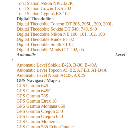
Total Station Nikon NPL 322
P
,
Total Station Gowin TKS 202
Total Station Cygnus KS 102
Digital Theodolite :
Digital Theodolite Topcon DT 205, 205L, 209, 209L
Digital Theodolite Sokkia DT 540, 740, 940
Digital Theodolite Nikon NE 100, 101, 102, 103
Digital Theodolite Ruide ET 02
Digital Theodolite South ET 02
Digital TheodoliteMinds CDT 02, 05
Automatic Level
:
Automatic Level Sokkia B-20, B-30, B-40
A
Automatic Level Topcon AT-B2, AT-B3, AT-B4
A
Automatic Level Nikon AC2S, AX2S
GPS Navigasi / Maps :
GPS Garmin 6
4
S
GPS Garmin 6
4
S
C
GPS Garmin 78S
GPS Garmin Etrex 10
GPS Garmin Montana 650
GPS Garmin Oregon 550
GPS Garmin Oregon 650
GPS Garmin Monterra
GPS Garmin 585 EchosOunder