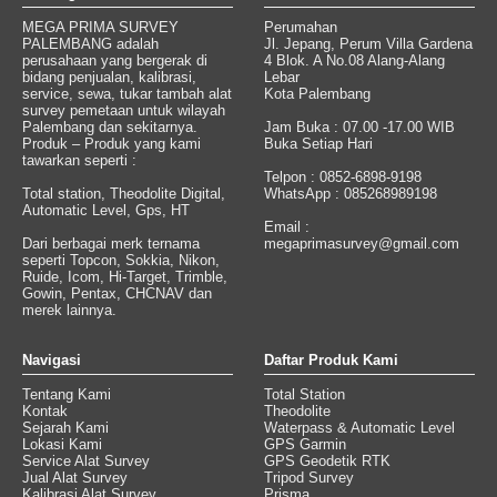
MEGA PRIMA SURVEY
Perumahan
PALEMBANG adalah
Jl. Jepang, Perum Villa Gardena
perusahaan yang bergerak di
4 Blok. A No.08 Alang-Alang
bidang penjualan, kalibrasi,
Lebar
service, sewa, tukar tambah alat
Kota Palembang
survey pemetaan untuk wilayah
Palembang dan sekitarnya.
Jam Buka : 07.00 -17.00 WIB
Produk – Produk yang kami
Buka Setiap Hari
tawarkan seperti :
Telpon : 0852-6898-9198
Total station, Theodolite Digital,
WhatsApp : 085268989198
Automatic Level, Gps, HT
Email :
Dari berbagai merk ternama
megaprimasurvey@gmail.com
seperti Topcon, Sokkia, Nikon,
Ruide, Icom, Hi-Target, Trimble,
Gowin, Pentax, CHCNAV dan
merek lainnya.
Navigasi
Daftar Produk Kami
Tentang Kami
Total Station
Kontak
Theodolite
Sejarah Kami
Waterpass & Automatic Level
Lokasi Kami
GPS Garmin
Service Alat Survey
GPS Geodetik RTK
Jual Alat Survey
Tripod Survey
Kalibrasi Alat Survey
Prisma