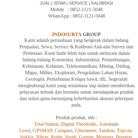
JUAL | SEWA | SERVICE | KALIBRASI
Mobile
: 08
52-1121-5048
WhatsApp : 0852
-1121-5048
INDOSURTA
GROUP
Kami
adalah perusahaan yang bergerak dalam bidang
Penjualan, Sewa, Service & Kalibrasi Alat-alat Survey dan
Pemetaan. Kami hadir lebih luas untuk melayani dalam
bidang-
bidang Konstruksi, Infrastruktur, Pertambangan,
Kehutanan, Kelautan, Telekomunikasi, Mining, Dirling,
Migas, Militer, Eksplorasi, Pengolahan Lahan Hutan,
Geologist, Perkebunan Kelapa Sawit, dll
.
. Segeralah
menghubungi
kami
yang senantiasa siap dalam memberikan
pelayanan terbaik dan bermutu untuk mendapatkan produk
dan solusi guna menunjang keberhasilan akurasi pekerjaan
anda.
Produk-produk, sbb :
Total Station
,
Digital Theodolite
,
Automatic
Level
,
GPSMAP
,
Compass
,
Clinometer,
Tandem,
Topcon,
Sokkia,
Nikon
,
Ruide,
South
,
Garmin
,
Montana
,
Brunton
.