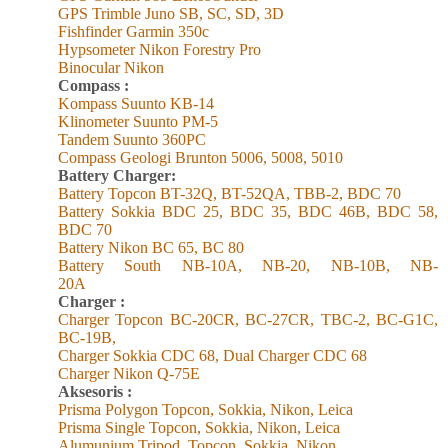
GPS Trimble Juno SB, SC, SD, 3D
Fishfinder Garmin 350c
Hypsometer Nikon Forestry Pro
Binocular Nikon
Compass :
Kompass Suunto KB-14
Klinometer Suunto PM-5
Tandem Suunto 360PC
Compass Geologi Brunton 5006, 5008, 5010
Battery Charger:
Battery Topcon BT-32Q, BT-52QA, TBB-2, BDC 70
Battery Sokkia BDC 25, BDC 35, BDC 46B, BDC 58,
BDC 70
Battery Nikon BC 65, BC 80
Battery South NB-10A, NB-20, NB-10B, NB-
20A
Charger :
Charger Topcon BC-20CR, BC-27CR, TBC-2, BC-G1C,
BC-19B,
Charger Sokkia CDC 68, Dual Charger CDC 68
Charger Nikon Q-75E
Aksesoris :
Prisma Polygon Topcon, Sokkia, Nikon, Leica
Prisma Single Topcon, Sokkia, Nikon, Leica
Alumunium Tripod
Topcon, Sokkia, Nikon