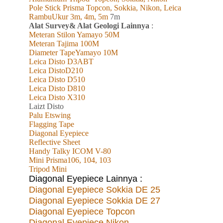
Pole Stick Prisma Topcon, Sokkia, Nikon, Leica
RambuUkur 3m, 4m, 5m
7m
Alat Survey& Alat Geologi Lainnya
:
Meteran Stilon Yamayo 50M
Meteran Tajima 100M
Diameter TapeYamayo 10M
Leica Disto D3ABT
Leica DistoD210
Leica Disto D510
Leica Disto D810
Leica Disto X310
L
aizt
Disto
Palu Etswing
Flagging Tape
Diagonal Eyepiece
Reflective Sheet
Handy Talky ICOM V-80
Mini Prisma106, 104, 103
Tripod Mini
Diagonal Eyepiece Lainnya :
Diagonal Eyepiece Sokkia DE 25
Diagonal Eyepiece Sokkia DE 27
Diagonal Eyepiece Topcon
Diagonal Eyepiece Nikon