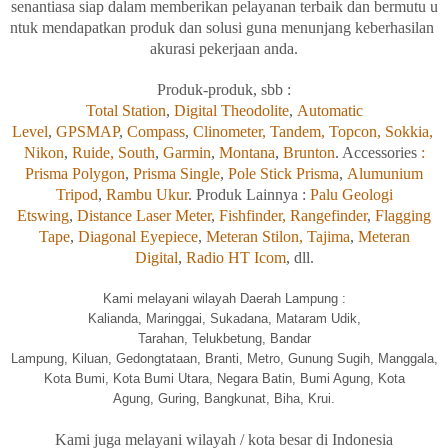
senantiasa
siap
dalam
memberikan
pelayanan
terbaik
dan
bermutu
u
ntuk
mendapatkan
produk
dan
solusi
guna
menunjang
keberhasilan
akurasi
pekerjaan
anda.
Produk-produk, sbb :
Total Station
,
Digital Theodolite
,
Automatic
Level
,
GPSMAP
,
Compass
,
Clinometer,
Tandem,
Topcon,
Sokkia,
Nikon
,
Ruide,
South
,
Garmin
,
Montana
,
Brunton
. Accessories
:
Prisma Polygon
,
Prisma Single
,
Pole Stick Prisma
,
Alumunium
Tripod
,
Rambu Ukur
. Produk Lainnya :
Palu Geologi
Etswing
,
Distance Laser Meter
,
Fishfinder,
Rangefinder
,
Flagging
Tape
,
Diagonal Eyepiece
,
Meteran Stilon,
Tajima
,
Meteran
Digital
,
Radio HT Icom
, dll.
Kami melayani wilayah Daerah Lampung :
Kalia
nda, Maringgai, Sukadana, Mataram Udik,
Tarahan, Telukbetung, Bandar
Lampung, Kiluan, Gedongtataan, Branti, Metro, Gunung Sugih, Manggala,
Kota Bumi, Kota Bumi Utara, Negara Batin, Bumi Agung, Kota
Agung, Guring, Bangkunat, Biha, Krui.
Kami
juga
melayani wilayah / kota besar di Indonesia