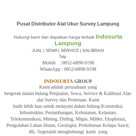
Pusat Distributor Alat Ukur Survey Lampung
Indosurta
Hubungi kami dan dapatkan harga terbaik
Lampung
JUAL | SEWA | SERVICE | KALIBRASI
Telp :
Mobile : 08
52-6898-9198
WhatsApp :
08
52-6898-9198
INDOSURTA
GROUP
Kami adalah
perusahaan yang
bergerak
dalam
bidang
Penjualan,
Sewa, Service &
Kalibrasi
Alat-
alat Survey dan
Pemetaan. Kami
hadir
lebih
luas
untuk
melayani
dalam
bidang
Konstruksi,
Infrastruktur, Pertambangan, Kehutanan, Kelautan,
Telekomunikasi, Mining, Dirling, Migas, Militer, Eksplorasi,
Pengolahan
Lahan
Hutan, Geologist, Perkebunan Kelapa Sawit,
dll
.
. Segeralah
menghubungi kami yang