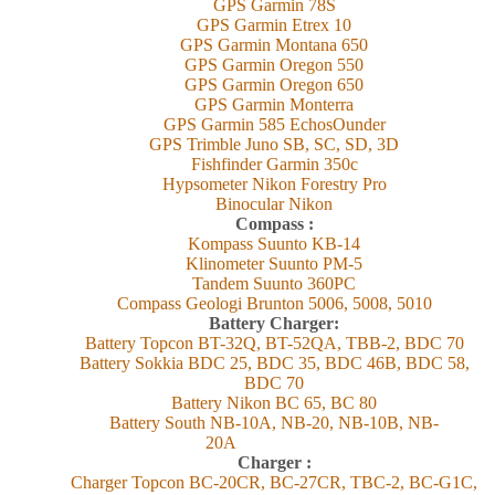
GPS Garmin 78S
GPS Garmin Etrex 10
GPS Garmin Montana 650
GPS Garmin Oregon 550
GPS Garmin Oregon 650
GPS Garmin Monterra
GPS Garmin 585 EchosOunder
GPS Trimble Juno SB, SC, SD, 3D
Fishfinder Garmin 350c
Hypsometer Nikon Forestry Pro
Binocular Nikon
Compass :
Kompass Suunto KB-14
Klinometer Suunto PM-5
Tandem Suunto 360PC
Compass Geologi Brunton 5006, 5008, 5010
Battery Charger:
Battery Topcon BT-32Q, BT-52QA, TBB-2, BDC 70
Battery Sokkia BDC 25, BDC 35, BDC 46B, BDC 58,
BDC 70
Battery Nikon BC 65, BC 80
Battery South NB-10A, NB-20, NB-10B, NB-
20A
Charger :
Charger Topcon BC-20CR, BC-27CR, TBC-2, BC-G1C,