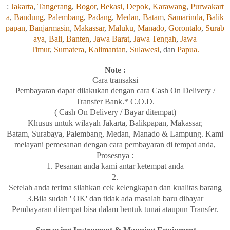
:
Jakarta
,
Tangerang
,
Bogor
,
Bekasi,
Depok
,
Karawang
,
Purwakart
a
,
Bandung
,
Palembang
,
Padang
,
Medan
,
Batam
,
Samarinda,
Balik
papan
,
Banjarmasin
,
Makassar
,
Maluku
,
Manado
,
Gorontalo
,
Surab
aya
,
Bali
,
Banten
,
Jawa Barat
,
Jawa Tengah
,
Jawa
Timur
,
Sumatera
,
Kalimantan
,
Sulawesi
, dan
Papua.
Note :
Cara transaksi
Pembayaran
dapat
dilakukan
dengan
cara Cash On Delivery /
Transfer Bank.* C.O.D.
( Cash On Delivery / Bayar ditempat)
Khusus
untuk wilayah
Jakarta, Balikpapan
,
Makassar,
Batam,
Surabaya
, Palembang, Medan
,
Manado
& Lampung
. Kami
melayani
pemesanan
dengan
cara
pembayaran di tempat
anda,
Prosesnya :
1. Pesanan anda kami antar
ketempat
anda
2.
Setelah
anda
terima
silahkan
cek
kelengkapan
dan
kualitas
barang
3.Bila
sudah ' OK' dan
tidak
ada
masalah
baru
dibayar
Pembayaran
ditempat
bisa
dalam
bentuk
tunai
ataupun Transfer.