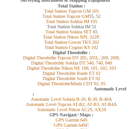
Surveying Instrument & Mapping Equipment
Total Station :
Total Station Topcon
GM
105
Total Station Topcon G
M
55, 52
Total Station Sokkia
IM
105
Total Station Sokkia
IM 52
Total Station Sokkia SET
65
Total Station Nikon NPL 322
P
,
Total Station Gowin TKS 202
Total Station Cygnus KS 102
Digital Theodolite :
Digital Theodolite Topcon DT 205, 205L, 209, 209L
Digital Theodolite Sokkia DT 540, 740, 940
Digital Theodolite Nikon NE 100, 101, 102, 103
Digital Theodolite Ruide ET 02
Digital Theodolite South ET 02
Digital TheodoliteMinds CDT 02, 05
Automatic Level
:
Automatic Level Sokkia B-20, B-30, B-40
A
Automatic Level Topcon AT-B2, AT-B3, AT-B4
A
Automatic Level Nikon AC2S, AX2S
GPS Navigasi / Maps :
GPS Garmin 6
4
S
GPS Garmin 6
4
S
C