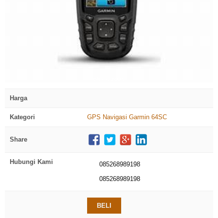
click to zoom
Harga
Kategori
GPS Navigasi Garmin 64SC
Share
Hubungi Kami
085268989198
085268989198
BELI