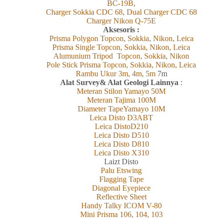
BC-19B,
Charger Sokkia CDC 68, Dual Charger CDC 68
Charger Nikon Q-75E
Aksesoris :
Prisma Polygon Topcon, Sokkia, Nikon, Leica
Prisma Single Topcon, Sokkia, Nikon, Leica
Alumunium Tripod Topcon, Sokkia, Nikon
Pole Stick Prisma Topcon, Sokkia, Nikon, Leica
Rambu Ukur 3m, 4m, 5m
7m
Alat Survey& Alat Geologi Lainnya
:
Meteran Stilon Yamayo 50M
Meteran Tajima 100M
Diameter TapeYamayo 10M
Leica Disto D3ABT
Leica DistoD210
Leica Disto D510
Leica Disto D810
Leica Disto X310
L
aizt
Disto
Palu Etswing
Flagging Tape
Diagonal Eyepiece
Reflective Sheet
Handy Talky ICOM V-80
Mini Prisma 106, 104, 103