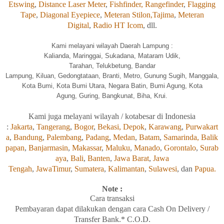
Etswing
,
Distance Laser Meter
,
Fishfinder,
Rangefinder
,
Flagging
Tape
,
Diagonal Eyepiece
,
Meteran Stilon,
Tajima
,
Meteran
Digital
,
Radio HT Icom
, dll.
Kami melayani wilayah Daerah Lampung :
Kalia
nda, Maringgai, Sukadana, Mataram Udik,
Tarahan, Telukbetung, Bandar
Lampung, Kiluan, Gedongtataan, Branti, Metro, Gunung Sugih, Manggala,
Kota Bumi, Kota Bumi Utara, Negara Batin, Bumi Agung, Kota
Agung, Guring, Bangkunat, Biha, Krui.
Kami
juga
melayani wilayah / kotabesar di Indonesia
:
Jakarta
,
Tangerang
,
Bogor
,
Bekasi,
Depok
,
Karawang
,
Purwakart
a
,
Bandung
,
Palembang
,
Padang
,
Medan
,
Batam
,
Samarinda,
Balik
papan
,
Banjarmasin
,
Makassar
,
Maluku
,
Manado
,
Gorontalo
,
Surab
aya
,
Bali
,
Banten
,
Jawa Barat
,
Jawa
Tengah
,
JawaTimur
,
Sumatera
,
Kalimantan
,
Sulawesi
, dan
Papua.
Note :
Cara transaksi
Pembayaran
dapat
dilakukan
dengan
cara Cash On Delivery /
Transfer Bank.* C.O.D.