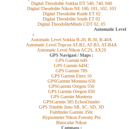
Digital Theodolite Sokkia DT 540, 740, 940
Digital Theodolite Nikon NE 100, 101, 102, 103
Digital Theodolite Ruide ET 02
Digital Theodolite South ET 02
Digital TheodoliteMinds CDT 02, 05
Automatic Level
:
Automatic Level Sokkia B-20, B-30, B-40
A
Automatic Level Topcon AT-B2, AT-B3, AT-B4
A
Automatic Level Nikon AC2S, AX2S
GPS Navigasi / Maps :
GPS Garmin 6
4
S
GPS Garmin 6
4
S
C
GPS Garmin 78S
GPS Garmin Etrex 10
GPSGarmin Montana 650
GPSGarmin Oregon 550
GPS Garmin Oregon 650
GPS Garmin Monterra
GPSGarmin 585 EchosOunder
GPS Trimble Juno SB, SC, SD, 3D
Fishfinder Garmin 350c
Hypsometer Nikon Forestry Pro
Binocular Nikon
Compass :