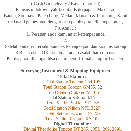
( Cash On Delivery / Bayar ditempat)
Khusus
untuk wilayah
Jakarta, Balikpapan
,
Makassar,
Batam,
Surabaya
, Palembang, Medan
,
Manado
& Lampung
. Kami
melayani
pemesanan
dengan
cara
pembayaran di tempat
anda,
Prosesnya :
1. Pesanan anda kami antar
ketempat
anda
2.
Setelah
anda
terima
silahkan
cek
kelengkapan
dan
kualitas
barang
3.Bila
sudah ' OK' dan
tidak
ada
masalah
baru
dibayar
Pembayaran
ditempat
bisa
dalam
bentuk
tunai
ataupun Transfer.
Surveying Instrument & Mapping Equipment
Total Station :
Total Station Topcon
GM
105
Total Station Topcon G
M
55, 52
Total Station Sokkia
IM
105
Total Station Sokkia
IM 52
Total Station Sokkia SET
65
Total Station Nikon NPL 322
P
,
Total Station Gowin TKS 202
Total Station Cygnus KS 102
Digital Theodolite :
Digital Theodolite Topcon DT 205, 205L, 209, 209L