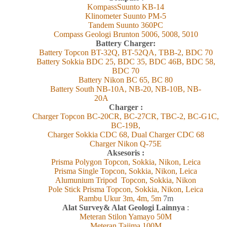
KompassSuunto KB-14
Klinometer Suunto PM-5
Tandem Suunto 360PC
Compass Geologi Brunton 5006, 5008, 5010
Battery Charger:
Battery Topcon BT-32Q, BT-52QA, TBB-2, BDC 70
Battery Sokkia BDC 25, BDC 35, BDC 46B, BDC 58,
BDC 70
Battery Nikon BC 65, BC 80
Battery South NB-10A, NB-20, NB-10B, NB-
20A
Charger :
Charger Topcon BC-20CR, BC-27CR, TBC-2, BC-G1C,
BC-19B,
Charger Sokkia CDC 68, Dual Charger CDC 68
Charger Nikon Q-75E
Aksesoris :
Prisma Polygon Topcon, Sokkia, Nikon, Leica
Prisma Single Topcon, Sokkia, Nikon, Leica
Alumunium Tripod Topcon, Sokkia, Nikon
Pole Stick Prisma Topcon, Sokkia, Nikon, Leica
Rambu Ukur 3m, 4m, 5m
7m
Alat Survey& Alat Geologi Lainnya
:
Meteran Stilon Yamayo 50M
Meteran Tajima 100M