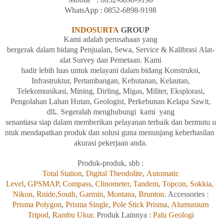
WhatsApp :
08
52-6898-9198
INDOSURTA
GROUP
Kami adalah
perusahaan yang
bergerak
dalam
bidang
Penjualan,
Sewa, Service &
Kalibrasi
Alat-
alat Survey dan
Pemetaan. Kami
hadir
lebih
luas
untuk
melayani
dalam
bidang
Konstruksi,
Infrastruktur, Pertambangan, Kehutanan, Kelautan,
Telekomunikasi, Mining, Dirling, Migas, Militer, Eksplorasi,
Pengolahan
Lahan
Hutan, Geologist, Perkebunan Kelapa Sawit,
dll
.
. Segeralah
menghubungi kami yang
senantiasa
siap
dalam
memberikan
pelayanan
terbaik
dan
bermutu
u
ntuk
mendapatkan
produk
dan
solusi
guna
menunjang
keberhasilan
akurasi
pekerjaan
anda.
Produk-produk, sbb :
Total Station
,
Digital Theodolite
,
Automatic
Level
,
GPSMAP
,
Compass
,
Clinometer,
Tandem,
Topcon,
Sokkia,
Nikon
,
Ruide,
South
,
Garmin
,
Montana
,
Brunton
. Accessories
:
Prisma Polygon
,
Prisma Single
,
Pole Stick Prisma
,
Alumunium
Tripod
,
Rambu Ukur
. Produk Lainnya :
Palu Geologi