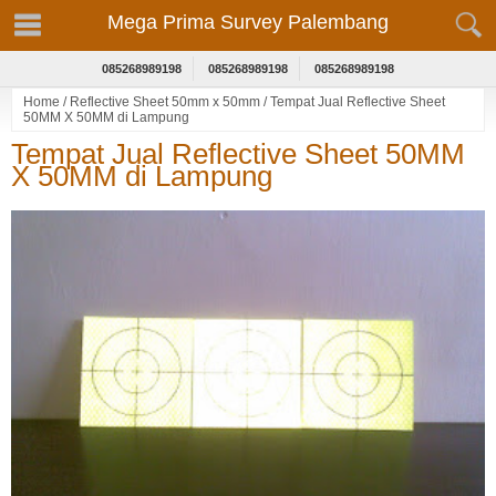
Mega Prima Survey Palembang
085268989198
085268989198
085268989198
Home
/
Reflective Sheet 50mm x 50mm
/
Tempat Jual Reflective Sheet
50MM X 50MM di Lampung
Tempat Jual Reflective Sheet 50MM
X 50MM di Lampung