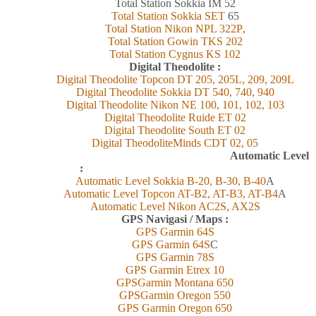
Total Station Sokkia
IM 52
Total Station Sokkia SET
65
Total Station Nikon NPL 322
P
,
Total Station Gowin TKS 202
Total Station Cygnus KS 102
Digital Theodolite :
Digital Theodolite Topcon DT 205, 205L, 209, 209L
Digital Theodolite Sokkia DT 540, 740, 940
Digital Theodolite Nikon NE 100, 101, 102, 103
Digital Theodolite Ruide ET 02
Digital Theodolite South ET 02
Digital TheodoliteMinds CDT 02, 05
Automatic Level
:
Automatic Level Sokkia B-20, B-30, B-40
A
Automatic Level Topcon AT-B2, AT-B3, AT-B4
A
Automatic Level Nikon AC2S, AX2S
GPS Navigasi / Maps :
GPS Garmin 6
4
S
GPS Garmin 6
4
S
C
GPS Garmin 78S
GPS Garmin Etrex 10
GPSGarmin Montana 650
GPSGarmin Oregon 550
GPS Garmin Oregon 650