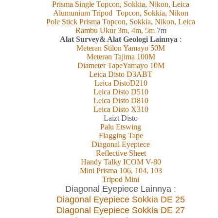
Prisma Single Topcon, Sokkia, Nikon, Leica
Alumunium Tripod Topcon, Sokkia, Nikon
Pole Stick Prisma Topcon, Sokkia, Nikon, Leica
Rambu Ukur 3m, 4m, 5m
7m
Alat Survey& Alat Geologi Lainnya
:
Meteran Stilon Yamayo 50M
Meteran Tajima 100M
Diameter TapeYamayo 10M
Leica Disto D3ABT
Leica DistoD210
Leica Disto D510
Leica Disto D810
Leica Disto X310
L
aizt
Disto
Palu Etswing
Flagging Tape
Diagonal Eyepiece
Reflective Sheet
Handy Talky ICOM V-80
Mini Prisma 106, 104, 103
Tripod Mini
Diagonal Eyepiece Lainnya :
Diagonal Eyepiece Sokkia DE 25
Diagonal Eyepiece Sokkia DE 27