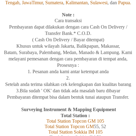
Tengah
,
JawaTimur
,
Sumatera
,
Kalimantan
,
Sulawesi
, dan
Papua.
Note :
Cara transaksi
Pembayaran
dapat
dilakukan
dengan
cara Cash On Delivery /
Transfer Bank.* C.O.D.
( Cash On Delivery / Bayar ditempat)
Khusus
untuk wilayah
Jakarta, Balikpapan
,
Makassar,
Batam,
Surabaya
, Palembang, Medan
,
Manado
& Lampung
. Kami
melayani
pemesanan
dengan
cara
pembayaran di tempat
anda,
Prosesnya :
1. Pesanan anda kami antar
ketempat
anda
2.
Setelah
anda
terima
silahkan
cek
kelengkapan
dan
kualitas
barang
3.Bila
sudah ' OK' dan
tidak
ada
masalah
baru
dibayar
Pembayaran
ditempat
bisa
dalam
bentuk
tunai
ataupun Transfer.
Surveying Instrument & Mapping Equipment
Total Station :
Total Station Topcon
GM
105
Total Station Topcon G
M
55, 52
Total Station Sokkia
IM
105