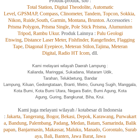
Produk-produk, sbb :
Total Station
,
Digital Theodolite
,
Automatic
Level
,
GPSMAP
,
Compass
,
Clinometer,
Tandem,
Topcon,
Sokkia,
Nikon
,
Ruide,
South
,
Garmin
,
Montana
,
Brunton
. Accessories
:
Prisma Polygon
,
Prisma Single
,
Pole Stick Prisma
,
Alumunium
Tripod
,
Rambu Ukur
. Produk Lainnya :
Palu Geologi
Etswing
,
Distance Laser Meter
,
Fishfinder,
Rangefinder
,
Flagging
Tape
,
Diagonal Eyepiece
,
Meteran Stilon,
Tajima
,
Meteran
Digital
,
Radio HT Icom
, dll.
Kami melayani wilayah Daerah Lampung :
Kalia
nda, Maringgai, Sukadana, Mataram Udik,
Tarahan, Telukbetung, Bandar
Lampung, Kiluan, Gedongtataan, Branti, Metro, Gunung Sugih, Manggala,
Kota Bumi, Kota Bumi Utara, Negara Batin, Bumi Agung, Kota
Agung, Guring, Bangkunat, Biha, Krui.
Kami
juga
melayani wilayah / kotabesar di Indonesia
:
Jakarta
,
Tangerang
,
Bogor
,
Bekasi,
Depok
,
Karawang
,
Purwakart
a
,
Bandung
,
Palembang
,
Padang
,
Medan
,
Batam
,
Samarinda,
Balik
papan
,
Banjarmasin
,
Makassar
,
Maluku
,
Manado
,
Gorontalo
,
Surab
aya
,
Bali
,
Banten
,
Jawa Barat
,
Jawa