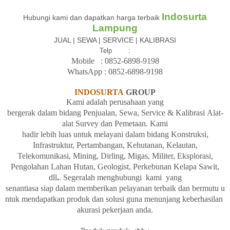
Indosurta
Hubungi kami dan dapatkan harga terbaik
Lampung
JUAL | SEWA | SERVICE | KALIBRASI
Telp :
Mobile : 08
52-6898-9198
WhatsApp :
08
52-6898-9198
INDOSURTA
GROUP
Kami adalah
perusahaan yang
bergerak
dalam
bidang
Penjualan,
Sewa, Service &
Kalibrasi
Alat-
alat Survey dan
Pemetaan. Kami
hadir
lebih
luas
untuk
melayani
dalam
bidang
Konstruksi,
Infrastruktur, Pertambangan, Kehutanan, Kelautan,
Telekomunikasi, Mining, Dirling, Migas, Militer, Eksplorasi,
Pengolahan
Lahan
Hutan, Geologist, Perkebunan Kelapa Sawit,
dll
.
. Segeralah
menghubungi kami yang
senantiasa
siap
dalam
memberikan
pelayanan
terbaik
dan
bermutu
u
ntuk
mendapatkan
produk
dan
solusi
guna
menunjang
keberhasilan
akurasi
pekerjaan
anda.