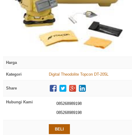
click to zoom
Harga
Kategori
Digital Theodolite Topcon DT-205L
Share
Hubungi Kami
085268989198
085268989198
BELI