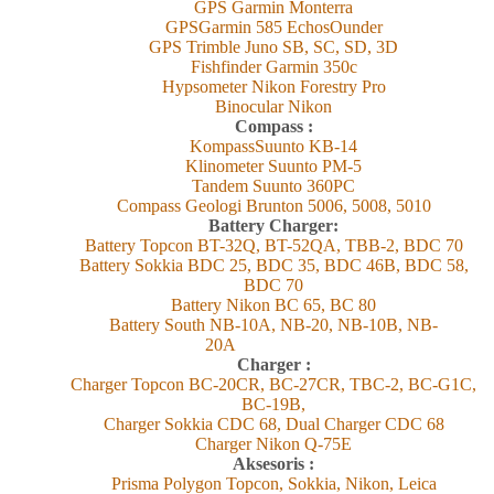
GPS Garmin Monterra
GPSGarmin 585 EchosOunder
GPS Trimble Juno SB, SC, SD, 3D
Fishfinder Garmin 350c
Hypsometer Nikon Forestry Pro
Binocular Nikon
Compass :
KompassSuunto KB-14
Klinometer Suunto PM-5
Tandem Suunto 360PC
Compass Geologi Brunton 5006, 5008, 5010
Battery Charger:
Battery Topcon BT-32Q, BT-52QA, TBB-2, BDC 70
Battery Sokkia BDC 25, BDC 35, BDC 46B, BDC 58,
BDC 70
Battery Nikon BC 65, BC 80
Battery South NB-10A, NB-20, NB-10B, NB-
20A
Charger :
Charger Topcon BC-20CR, BC-27CR, TBC-2, BC-G1C,
BC-19B,
Charger Sokkia CDC 68, Dual Charger CDC 68
Charger Nikon Q-75E
Aksesoris :
Prisma Polygon Topcon, Sokkia, Nikon, Leica