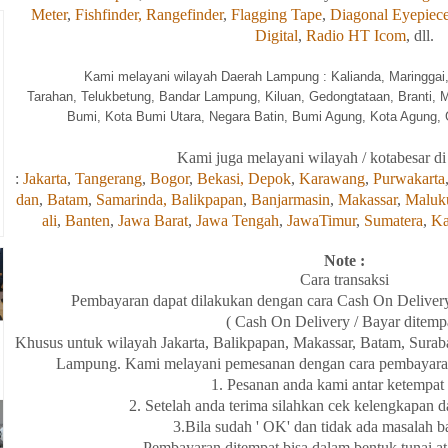
Meter
,
Fishfinder,
Rangefinder
,
Flagging Tape
,
Diagonal Eyepiec
Digital
,
Radio HT Icom
, dll.
Kami melayani wilayah Daerah Lampung : Kalia
nda, Maringgai
Tarahan, Telukbetung, Bandar Lampung, Kiluan, Gedongtataan, Branti, 
Bumi, Kota Bumi Utara, Negara Batin, Bumi Agung, Kota Agung, G
Kami
juga
melayani wilayah / kotabesar di
:
Jakarta
,
Tangerang
,
Bogor
,
Bekasi,
Depok
,
Karawang
,
Purwakarta
dan
,
Batam
,
Samarinda,
Balikpapan
,
Banjarmasin
,
Makassar
,
Maluk
ali
,
Banten
,
Jawa Barat
,
Jawa Tengah
,
JawaTimur
,
Sumatera
,
Ka
Note :
Cara transaksi
Pembayaran
dapat
dilakukan
dengan
cara Cash On Deliver
( Cash On Delivery / Bayar ditemp
Khusus
untuk wilayah
Jakarta, Balikpapan
,
Makassar, Batam,
Surab
Lampung
. Kami melayani
pemesanan
dengan
cara
pembayara
1. Pesanan anda kami antar
ketempat
2. Setelah
anda
terima
silahkan
cek
kelengkapan
d
3.Bila
sudah ' OK' dan
tidak
ada
masalah
b
Pembayaran
ditempat
bisa
dalam
bentuk
tunai
a