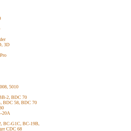
0
0
der
D, 3D
 Pro
008, 5010
TBB-2, BDC 70
B, BDC 58, BDC 70
80
NB-10B, NB-20A
2, BC-G1C, BC-19B,
rger CDC 68