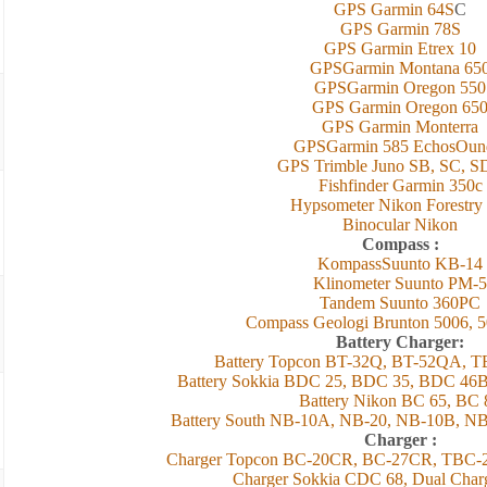
GPS Garmin 6
4
S
C
GPS Garmin 78S
GPS Garmin Etrex 10
GPSGarmin Montana 65
GPSGarmin Oregon 550
GPS Garmin Oregon 65
GPS Garmin Monterra
GPSGarmin 585 EchosOun
GPS Trimble Juno SB, SC, S
Fishfinder Garmin 350c
Hypsometer Nikon Forestry
Binocular Nikon
Compass :
KompassSuunto KB-14
Klinometer Suunto PM-5
Tandem Suunto 360PC
Compass Geologi Brunton 5006, 5
Battery Charger:
Battery Topcon BT-32Q, BT-52QA, 
Battery Sokkia BDC 25, BDC 35, BDC 46
Battery Nikon BC 65, BC 
Battery South NB-10A, NB-20, 
Charger :
Charger Topcon BC-20CR, BC-27CR, TBC-
Charger Sokkia CDC 68, Dual Cha