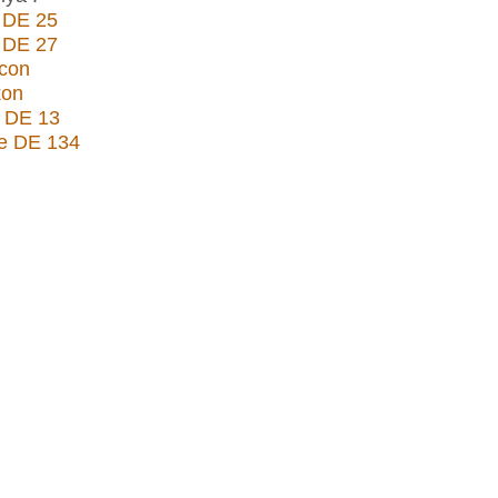
 DE 25
 DE 27
con
kon
n DE 13
te DE 134