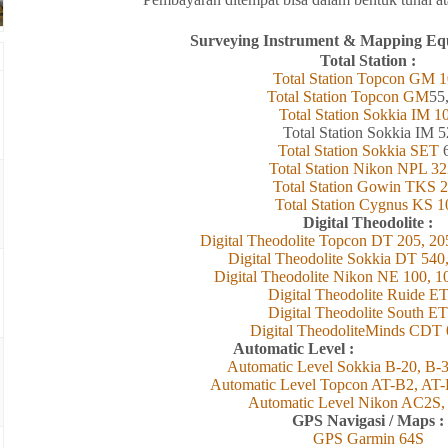
Surveying Instrument & Mapping Eq
Total Station :
Total Station Topcon
GM
1
Total Station Topcon G
M
55
Total Station Sokkia
IM
1
Total Station Sokkia
IM 5
Total Station Sokkia SET
Total Station Nikon NPL 32
Total Station Gowin TKS 
Total Station Cygnus KS 1
Digital Theodolite :
Digital Theodolite Topcon DT 205, 20
Digital Theodolite Sokkia DT 540
Digital Theodolite Nikon NE 100, 1
Digital Theodolite Ruide E
Digital Theodolite South ET
Digital TheodoliteMinds CDT 
Automatic 
Automatic Level Sokkia B-20, B-
Automatic Level Topcon AT-B2, AT
Automatic Level Nikon AC2S
GPS Navigasi / Maps :
GPS Garmin 6
4
S