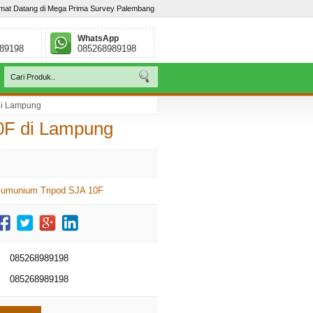
mat Datang di Mega Prima Survey Palembang
WhatsApp
89198
085268989198
di Lampung
ar, Palembang - Sumatera Selatan. Telp : / 085268989198
0F di Lampung
lumunium Tripod SJA 10F
085268989198
085268989198