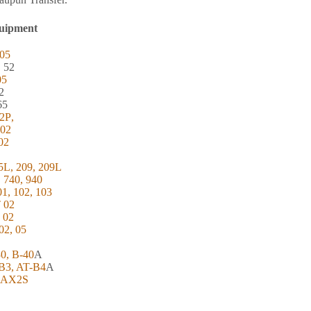
uipment
05
, 52
05
2
65
2
P
,
202
02
5L, 209, 209L
, 740, 940
01, 102, 103
T 02
 02
02, 05
Level :
30, B-40
A
-B3, AT-B4
A
, AX2S