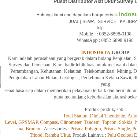
Pusat Distributor Alat Ukur Surve
Indos
Hubungi kami dan dapatkan harga terbaik
JUAL | SEWA | SERVICE | KALIBR
Telp :
Mobile : 08
52-6898-9198
WhatsApp :
08
52-6898-9198
INDOSURTA
GROUP
Kami adalah
perusahaan yang bergerak
dalam
bidang
Penjualan,
S
Survey dan
Pemetaan. Kami hadir
lebih
luas
untuk
melayani
dala
Pertambangan, Kehutanan, Kelautan, Telekomunikasi, Mining, Dirl
Pengolahan
Lahan
Hutan, Geologist, Perkebunan Kelapa Sawit, dl
yang
senantiasa
siap
dalam
memberikan
pelayanan
terbaik
dan
bermutu
un
guna
menunjang
keberhasilan
akurasi
peke
Produk-produk, sbb :
Total Station
,
Digital Theodolite
,
Auto
Level
,
GPSMAP
,
Compass
,
Clinometer,
Tandem,
Topcon,
Sokkia,
na
,
Brunton
. Accessories
: Prisma Polygon
,
Prisma Single
,
Po
Tripod
,
Rambu Ukur
. Produk Lainnya :
Palu Geologi E