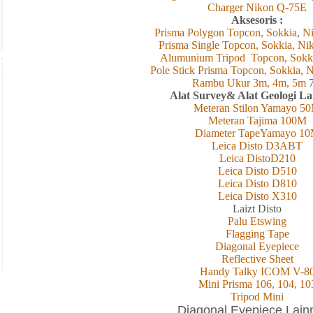
Charger Nikon Q-75E
Aksesoris :
Prisma Polygon Topcon, Sokkia, Ni
Prisma Single Topcon, Sokkia, Ni
Alumunium Tripod Topcon, Sokk
Pole Stick Prisma Topcon, Sokkia, N
Rambu Ukur 3m, 4m, 5m
Alat Survey& Alat Geologi L
Meteran Stilon Yamayo 5
Meteran Tajima 100M
Diameter TapeYamayo 1
Leica Disto D3ABT
Leica DistoD210
Leica Disto D510
Leica Disto D810
Leica Disto X310
L
aizt
Disto
Palu Etswing
Flagging Tape
Diagonal Eyepiece
Reflective Sheet
Handy Talky ICOM V-8
Mini Prisma 106, 104, 10
Tripod Mini
Diagonal Eyepiece Lain