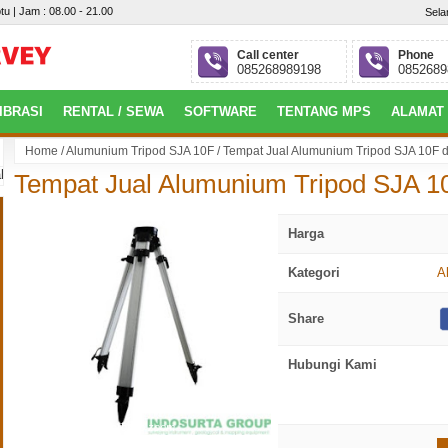
tu | Jam : 08.00 - 21.00
Sela
Call center
Phone
085268989198
0852689
IBRASI
RENTAL / SEWA
SOFTWARE
TENTANG MPS
ALAMAT
Home
/
Alumunium Tripod SJA 10F
/
Tempat Jual Alumunium Tripod SJA 10F 
ang : Jl. Jepang, Perumahan Villa Gardena 4 Blok.P No.09, Alang-Alang Leb
Tempat Jual Alumunium Tripod SJA 1
Harga
Kategori
A
Share
Hubungi Kami
click to zoom