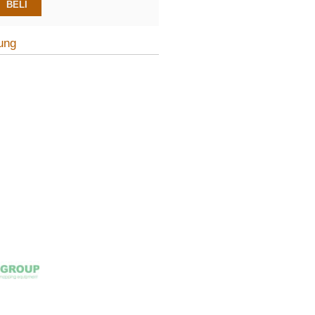
BELI
ung