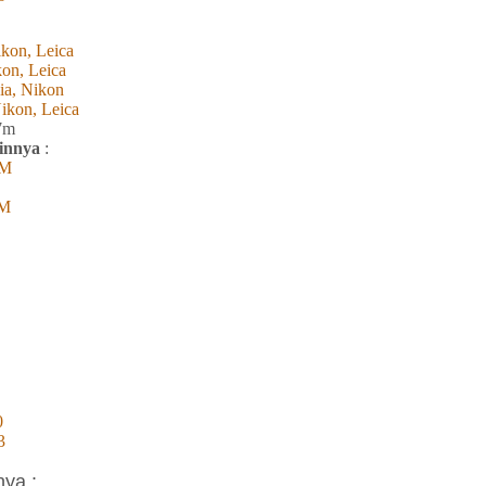
kon, Leica
kon, Leica
ia, Nikon
ikon, Leica
7m
ainnya
:
0M
0M
0
3
nya :