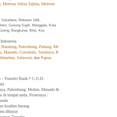
e
,
Meteran Stilon,
Tajima
,
Meteran
, Sukadana, Mataram Udik,
Metro, Gunung Sugih, Manggala, Kota
uring, Bangkunat, Biha, Krui.
 Indonesia
,
Bandung
,
Palembang
,
Padang
,
Me
u
,
Manado
,
Gorontalo
,
Surabaya
,
B
limantan
,
Sulawesi
, dan
Papua.
y / Transfer Bank.* C.O.D.
at)
aya
, Palembang, Medan
,
Manado
&
n di tempat
anda, Prosesnya :
anda
an
kualitas
barang
aru
dibayar
taupun Transfer.