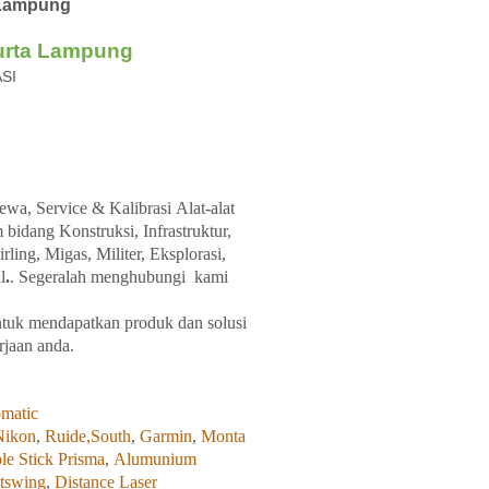
y Lampung
urta Lampung
ASI
ewa, Service &
Kalibrasi
Alat-alat
m
bidang
Konstruksi, Infrastruktur,
ing, Migas, Militer, Eksplorasi,
l
.
. Segeralah
menghubungi kami
tuk
mendapatkan
produk
dan
solusi
rjaan
anda.
matic
Nikon
,
Ruide,
South
,
Garmin
,
Monta
le Stick Prisma
,
Alumunium
tswing
,
Distance Laser