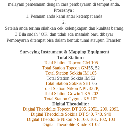
melayani
pemesanan
dengan
cara
pembayaran di tempat
anda,
Prosesnya :
1. Pesanan anda kami antar
ketempat
anda
2.
Setelah
anda
terima
silahkan
cek
kelengkapan
dan
kualitas
barang
3.Bila
sudah ' OK' dan
tidak
ada
masalah
baru
dibayar
Pembayaran
ditempat
bisa
dalam
bentuk
tunai
ataupun Transfer.
Surveying Instrument & Mapping Equipment
Total Station :
Total Station Topcon
GM
105
Total Station Topcon G
M
55, 52
Total Station Sokkia
IM
105
Total Station Sokkia
IM 52
Total Station Sokkia SET
65
Total Station Nikon NPL 322
P
,
Total Station Gowin TKS 202
Total Station Cygnus KS 102
Digital Theodolite :
Digital Theodolite Topcon DT 205, 205L, 209, 209L
Digital Theodolite Sokkia DT 540, 740, 940
Digital Theodolite Nikon NE 100, 101, 102, 103
Digital Theodolite Ruide ET 02