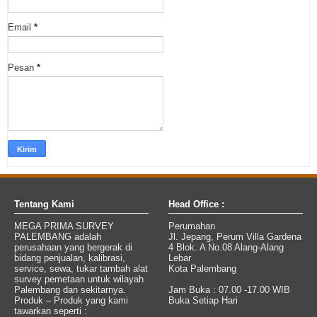
Email
*
Pesan
*
Tentang Kami
Head Office :
MEGA PRIMA SURVEY
Perumahan
PALEMBANG adalah
Jl. Jepang, Perum Villa Gardena
perusahaan yang bergerak di
4 Blok. A No.08 Alang-Alang
bidang penjualan, kalibrasi,
Lebar
service, sewa, tukar tambah alat
Kota Palembang
survey pemetaan untuk wilayah
Palembang dan sekitarnya.
Jam Buka : 07.00 -17.00 WIB
Produk – Produk yang kami
Buka Setiap Hari
tawarkan seperti :