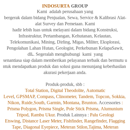
INDOSURTA
GROUP
Kami adalah
perusahaan yang
bergerak
dalam
bidang
Penjualan,
Sewa, Service &
Kalibrasi
Alat-
alat Survey dan
Pemetaan. Kami
hadir
lebih
luas
untuk
melayani
dalam
bidang
Konstruksi,
Infrastruktur, Pertambangan, Kehutanan, Kelautan,
Telekomunikasi, Mining, Dirling, Migas, Militer, Eksplorasi,
Pengolahan
Lahan
Hutan, Geologist, Perkebunan KelapaSawit,
dll
.
. Segeralah
menghubungi kami yang
senantiasa
siap
dalam
memberikan
pelayanan
terbaik
dan
bermutu
u
ntuk
mendapatkan
produk
dan
solusi
guna
menunjang
keberhasilan
akurasi
pekerjaan
anda.
Produk-produk, sbb :
Total Station
,
Digital Theodolite
,
Automatic
Level
,
GPSMAP
,
Compass
,
Clinometer,
Tandem,
Topcon,
Sokkia,
Nikon
,
Ruide,
South
,
Garmin
,
Montana
,
Brunton
. Accessories
:
Prisma Polygon
,
Prisma Single
,
Pole Stick Prisma
,
Alumunium
Tripod
,
Rambu Ukur
. Produk Lainnya :
Palu Geologi
Etswing
,
Distance Laser Meter
,
Fishfinder,
Rangefinder
,
Flagging
Tape
,
Diagonal Eyepiece
,
Meteran Stilon,
Tajima
,
Meteran