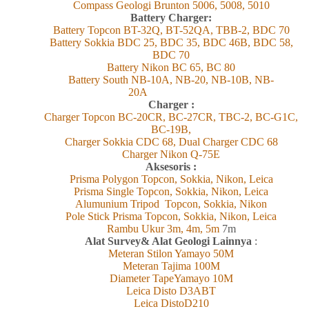
Compass Geologi Brunton 5006, 5008, 5010
Battery Charger:
Battery Topcon BT-32Q, BT-52QA, TBB-2, BDC 70
Battery Sokkia BDC 25, BDC 35, BDC 46B, BDC 58,
BDC 70
Battery Nikon BC 65, BC 80
Battery South NB-10A, NB-20, NB-10B, NB-
20A
Charger :
Charger Topcon BC-20CR, BC-27CR, TBC-2, BC-G1C,
BC-19B,
Charger Sokkia CDC 68, Dual Charger CDC 68
Charger Nikon Q-75E
Aksesoris :
Prisma Polygon Topcon, Sokkia, Nikon, Leica
Prisma Single Topcon, Sokkia, Nikon, Leica
Alumunium Tripod Topcon, Sokkia, Nikon
Pole Stick Prisma Topcon, Sokkia, Nikon, Leica
Rambu Ukur 3m, 4m, 5m
7m
Alat Survey& Alat Geologi Lainnya
:
Meteran Stilon Yamayo 50M
Meteran Tajima 100M
Diameter TapeYamayo 10M
Leica Disto D3ABT
Leica DistoD210