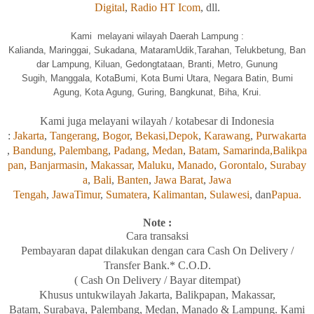
Digital
,
Radio HT Icom
, dll.
Kami melayani wilayah Daerah Lampung :
Kalia
nda, Maringgai, Sukadana, MataramUdik,Tarahan, Telukbetung, Ban
dar Lampung, Kiluan, Gedongtataan, Branti, Metro, Gunung
Sugih, Manggala, KotaBumi, Kota Bumi Utara, Negara Batin, Bumi
Agung, Kota Agung, Guring, Bangkunat, Biha, Krui.
Kami
juga
melayani wilayah / kotabesar di Indonesia
:
Jakarta
,
Tangerang
,
Bogor
,
Bekasi,
Depok
,
Karawang
,
Purwakarta
,
Bandung
,
Palembang
,
Padang
,
Medan
,
Batam
,
Samarinda,
Balikpa
pan
,
Banjarmasin
,
Makassar
,
Maluku
,
Manado
,
Gorontalo
,
Surabay
a
,
Bali
,
Banten
,
Jawa Barat
,
Jawa
Tengah
,
JawaTimur
,
Sumatera
,
Kalimantan
,
Sulawesi
, dan
Papua.
Note :
Cara transaksi
Pembayaran
dapat
dilakukan
dengan
cara Cash On Delivery /
Transfer Bank.* C.O.D.
( Cash On Delivery / Bayar ditempat)
Khusus
untukwilayah
Jakarta, Balikpapan
,
Makassar,
Batam,
Surabaya
, Palembang, Medan
,
Manado
& Lampung
. Kami