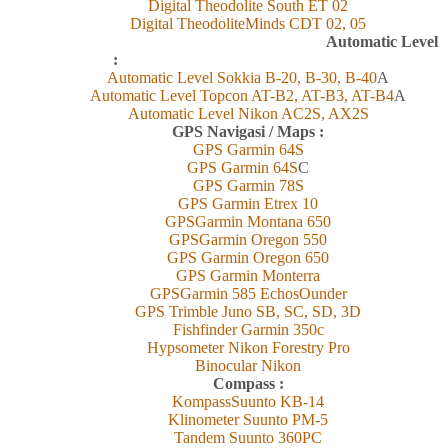
Digital Theodolite South ET 02
Digital TheodoliteMinds CDT 02, 05
Automatic Level
:
Automatic Level Sokkia B-20, B-30, B-40
A
Automatic Level Topcon AT-B2, AT-B3, AT-B4
A
Automatic Level Nikon AC2S, AX2S
GPS Navigasi / Maps :
GPS Garmin 6
4
S
GPS Garmin 6
4
S
C
GPS Garmin 78S
GPS Garmin Etrex 10
GPSGarmin Montana 650
GPSGarmin Oregon 550
GPS Garmin Oregon 650
GPS Garmin Monterra
GPSGarmin 585 EchosOunder
GPS Trimble Juno SB, SC, SD, 3D
Fishfinder Garmin 350c
Hypsometer Nikon Forestry Pro
Binocular Nikon
Compass :
KompassSuunto KB-14
Klinometer Suunto PM-5
Tandem Suunto 360PC