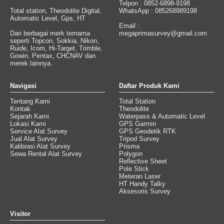
Telpon : 0852-6898-9198
Total station, Theodolite Digital,
WhatsApp : 085268989198
Automatic Level, Gps, HT
Email :
Dari berbagai merk ternama
megaprimasurvey@gmail.com
seperti Topcon, Sokkia, Nikon,
Ruide, Icom, Hi-Target, Trimble,
Gowin, Pentax, CHCNAV dan
merek lainnya.
Navigasi
Daftar Produk Kami
Tentang Kami
Total Station
Kontak
Theodolite
Sejarah Kami
Waterpass & Automatic Level
Lokasi Kami
GPS Garmin
Service Alat Survey
GPS Geodetik RTK
Jual Alat Survey
Tripod Survey
Kalibrasi Alat Survey
Prisma
Sewa Rental Alat Survey
Polygon
Reflective Sheet
Pole Stick
Meteran Laser
HT Handy Talky
Aksesoris Survey
Visitor