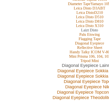
Diameter TapeYamayo 1
Leica Disto D3ABT
Leica DistoD210
Leica Disto D510
Leica Disto D810
Leica Disto X310
L
aizt
Disto
Palu Etswing
Flagging Tape
Diagonal Eyepiece
Reflective Sheet
Handy Talky ICOM V-8
Mini Prisma 106, 104, 10
Tripod Mini
Diagonal Eyepiece Lain
Diagonal Eyepiece Sokkia
Diagonal Eyepiece Sokkia
Diagonal Eyepiece Top
Diagonal Eyepiece Ni
Diagonal Eyepiece Topco
Diagonal Eyepiece Theodoli