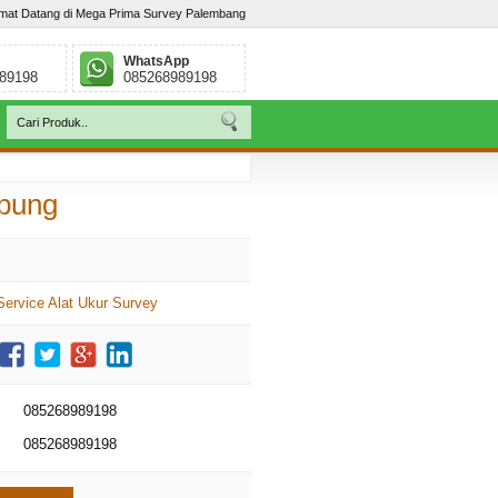
mat Datang di Mega Prima Survey Palembang
WhatsApp
89198
085268989198
ebar, Palembang - Sumatera Selatan. Telp : / 085268989198
mpung
Service Alat Ukur Survey
085268989198
085268989198