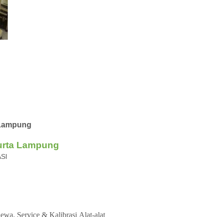
y Lampung
urta Lampung
ASI
ewa, Service &
Kalibrasi
Alat-alat