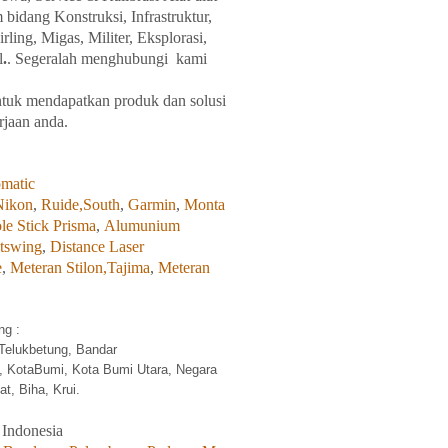
m
bidang
Konstruksi, Infrastruktur,
ing, Migas, Militer, Eksplorasi,
l
.
. Segeralah
menghubungi kami
tuk
mendapatkan
produk
dan
solusi
rjaan
anda.
matic
Nikon
,
Ruide,
South
,
Garmin
,
Monta
le Stick Prisma
,
Alumunium
tswing
,
Distance Laser
e
,
Meteran Stilon,
Tajima
,
Meteran
g :
Telukbetung, Bandar
, KotaBumi, Kota Bumi Utara, Negara
t, Biha, Krui.
 Indonesia