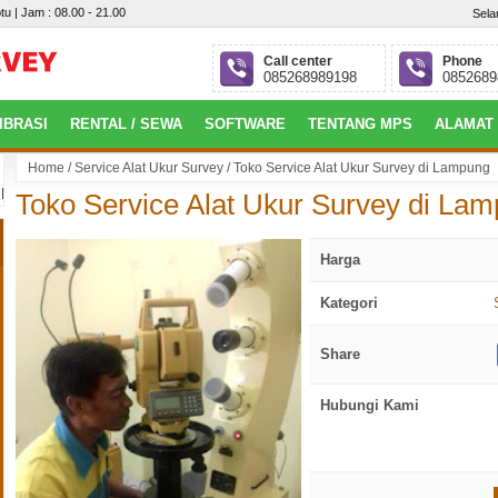
tu | Jam : 08.00 - 21.00
Sela
Call center
Phone
085268989198
0852689
IBRASI
RENTAL / SEWA
SOFTWARE
TENTANG MPS
ALAMAT
Home
/
Service Alat Ukur Survey
/
Toko Service Alat Ukur Survey di Lampung
mbang : Jl. Jepang, Perumahan Villa Gardena 4 Blok.P No.09, Alang-Alang L
Toko Service Alat Ukur Survey di La
Harga
Kategori
Share
Hubungi Kami