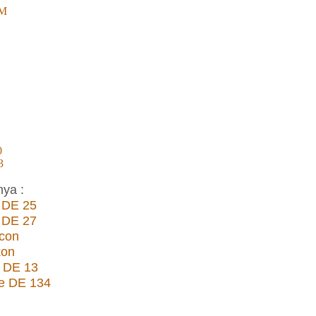
0M
0
3
nya :
 DE 25
 DE 27
con
kon
n DE 13
te DE 134