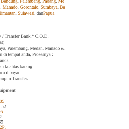
,
Bandung
,
Palembang
,
Padang
,
Me
u
,
Manado
,
Gorontalo
,
Surabaya
,
Ba
limantan
,
Sulawesi
, dan
Papua.
y / Transfer Bank.* C.O.D.
at)
aya
, Palembang, Medan
,
Manado
&
n di tempat
anda, Prosesnya :
anda
an
kualitas
barang
aru
dibayar
taupun Transfer.
uipment
05
, 52
05
2
65
2
P
,