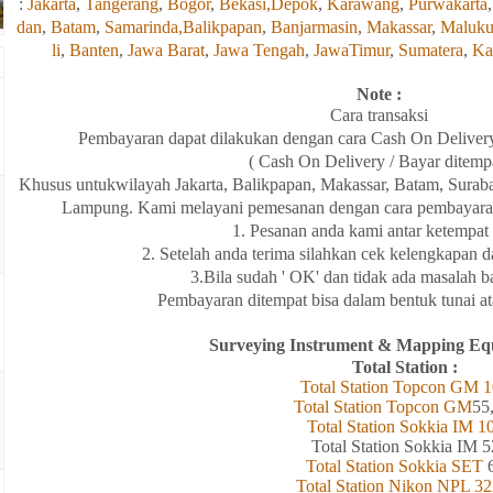
:
Jakarta
,
Tangerang
,
Bogor
,
Bekasi,
Depok
,
Karawang
,
Purwakarta
dan
,
Batam
,
Samarinda,
Balikpapan
,
Banjarmasin
,
Makassar
,
Maluk
li
,
Banten
,
Jawa Barat
,
Jawa Tengah
,
JawaTimur
,
Sumatera
,
Ka
Note :
Cara transaksi
Pembayaran
dapat
dilakukan
dengan
cara Cash On Deliver
( Cash On Delivery / Bayar ditemp
Khusus
untukwilayah
Jakarta, Balikpapan
,
Makassar, Batam,
Surab
Lampung
. Kami melayani
pemesanan
dengan
cara
pembayara
1. Pesanan anda kami antar
ketempat
2. Setelah
anda
terima
silahkan
cek
kelengkapan
d
3.Bila
sudah ' OK' dan
tidak
ada
masalah
b
Pembayaran
ditempat
bisa
dalam
bentuk
tunai
a
Surveying Instrument & Mapping Eq
Total Station :
Total Station Topcon
GM
1
Total Station Topcon G
M
55
Total Station Sokkia
IM
1
Total Station Sokkia
IM 5
Total Station Sokkia SET
Total Station Nikon NPL 32