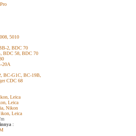
 Pro
008, 5010
TBB-2, BDC 70
B, BDC 58, BDC 70
80
NB-10B, NB-20A
2, BC-G1C, BC-19B,
rger CDC 68
kon, Leica
kon, Leica
ia, Nikon
ikon, Leica
7m
ainnya
:
0M