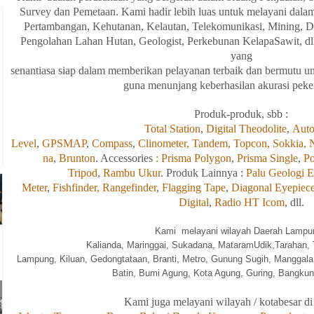
Survey dan
Pemetaan. Kami hadir
lebih
luas
untuk
melayani
dala
Pertambangan, Kehutanan, Kelautan, Telekomunikasi, Mining, Dirl
Pengolahan
Lahan
Hutan, Geologist, Perkebunan KelapaSawit, dl
yang
senantiasa
siap
dalam
memberikan
pelayanan
terbaik
dan
bermutu
un
guna
menunjang
keberhasilan
akurasi
peke
Produk-produk, sbb :
Total Station
,
Digital Theodolite
,
Auto
Level
,
GPSMAP
,
Compass
,
Clinometer,
Tandem,
Topcon,
Sokkia,
na
,
Brunton
. Accessories
: Prisma Polygon
,
Prisma Single
,
Po
Tripod
,
Rambu Ukur
. Produk Lainnya :
Palu Geologi E
Meter
,
Fishfinder,
Rangefinder
,
Flagging Tape
,
Diagonal Eyepiec
Digital
,
Radio HT Icom
, dll.
Kami melayani wilayah Daerah Lampun
Kalia
nda, Maringgai, Sukadana, MataramUdik,Tarahan, 
Lampung, Kiluan, Gedongtataan, Branti, Metro, Gunung Sugih, Manggala
Batin, Bumi Agung, Kota Agung, Guring, Bangkuna
Kami
juga
melayani wilayah / kotabesar di