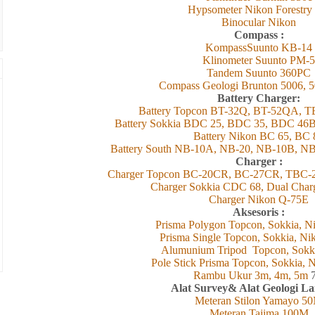
Hypsometer Nikon Forestry
Binocular Nikon
Compass :
KompassSuunto KB-14
Klinometer Suunto PM-5
Tandem Suunto 360PC
Compass Geologi Brunton 5006, 5
Battery Charger:
Battery Topcon BT-32Q, BT-52QA, 
Battery Sokkia BDC 25, BDC 35, BDC 46
Battery Nikon BC 65, BC 
Battery South NB-10A, NB-20, 
Charger :
Charger Topcon BC-20CR, BC-27CR, TBC-
Charger Sokkia CDC 68, Dual Cha
Charger Nikon Q-75E
Aksesoris :
Prisma Polygon Topcon, Sokkia, Ni
Prisma Single Topcon, Sokkia, Ni
Alumunium Tripod Topcon, Sokk
Pole Stick Prisma Topcon, Sokkia, N
Rambu Ukur 3m, 4m, 5m
Alat Survey& Alat Geologi L
Meteran Stilon Yamayo 5
Meteran Tajima 100M