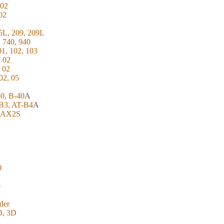
202
02
5L, 209, 209L
, 740, 940
01, 102, 103
T 02
 02
02, 05
Level :
30, B-40
A
-B3, AT-B4
A
, AX2S
0
0
der
D, 3D