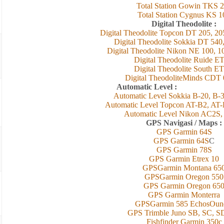
Total Station Gowin TKS 
Total Station Cygnus KS 1
Digital Theodolite :
Digital Theodolite Topcon DT 205, 20
Digital Theodolite Sokkia DT 540
Digital Theodolite Nikon NE 100, 1
Digital Theodolite Ruide E
Digital Theodolite South ET
Digital TheodoliteMinds CDT 
Automatic 
Automatic Level Sokkia B-20, B-
Automatic Level Topcon AT-B2, AT
Automatic Level Nikon AC2S
GPS Navigasi / Maps :
GPS Garmin 6
4
S
GPS Garmin 6
4
S
C
GPS Garmin 78S
GPS Garmin Etrex 10
GPSGarmin Montana 65
GPSGarmin Oregon 550
GPS Garmin Oregon 65
GPS Garmin Monterra
GPSGarmin 585 EchosOun
GPS Trimble Juno SB, SC, S
Fishfinder Garmin 350c