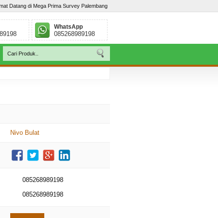
mat Datang di Mega Prima Survey Palembang
WhatsApp
89198
085268989198
ebar, Palembang - Sumatera Selatan. Telp : / 085268989198
Nivo Bulat
085268989198
085268989198