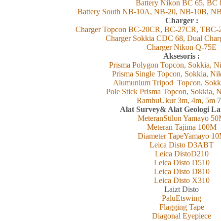
Battery Nikon BC 65, BC 
Battery South NB-10A, NB-20, 
Charger :
Charger Topcon BC-20CR, BC-27CR, TBC-
Charger Sokkia CDC 68, Dual Cha
Charger Nikon Q-75E
Aksesoris :
Prisma Polygon Topcon, Sokkia, Ni
Prisma Single Topcon, Sokkia, Ni
Alumunium Tripod Topcon, Sokk
Pole Stick Prisma Topcon, Sokkia, N
RambuUkur 3m, 4m, 5m
7
Alat Survey& Alat Geologi L
MeteranStilon Yamayo 5
Meteran Tajima 100M
Diameter TapeYamayo 1
Leica Disto D3ABT
Leica DistoD210
Leica Disto D510
Leica Disto D810
Leica Disto X310
L
aizt
Disto
PaluEtswing
Flagging Tape
Diagonal Eyepiece