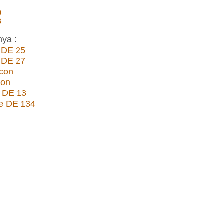
0
3
nya :
 DE 25
 DE 27
con
kon
n DE 13
te DE 134