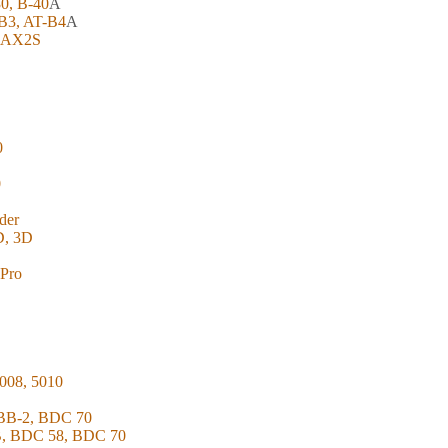
30, B-40
A
-B3, AT-B4
A
, AX2S
0
0
der
D, 3D
 Pro
008, 5010
TBB-2, BDC 70
B, BDC 58, BDC 70