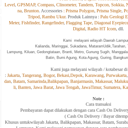
Level
,
GPSMAP
,
Compass
,
Clinometer,
Tandem,
Topcon,
Sokkia,
na
,
Brunton
. Accessories
: Prisma Polygon
,
Prisma Single
,
Po
Tripod
,
Rambu Ukur
. Produk Lainnya :
Palu Geologi E
Meter
,
Fishfinder,
Rangefinder
,
Flagging Tape
,
Diagonal Eyepiec
Digital
,
Radio HT Icom
, dll.
Kami melayani wilayah Daerah Lampun
Kalia
nda, Maringgai, Sukadana, MataramUdik,Tarahan, 
Lampung, Kiluan, Gedongtataan, Branti, Metro, Gunung Sugih, Manggala
Batin, Bumi Agung, Kota Agung, Guring, Bangkuna
Kami
juga
melayani wilayah / kotabesar di
:
Jakarta
,
Tangerang
,
Bogor
,
Bekasi,
Depok
,
Karawang
,
Purwakarta
dan
,
Batam
,
Samarinda,
Balikpapan
,
Banjarmasin
,
Makassar
,
Maluk
li
,
Banten
,
Jawa Barat
,
Jawa Tengah
,
JawaTimur
,
Sumatera
,
Ka
Note :
Cara transaksi
Pembayaran
dapat
dilakukan
dengan
cara Cash On Deliver
( Cash On Delivery / Bayar ditemp
Khusus
untukwilayah
Jakarta, Balikpapan
,
Makassar, Batam,
Surab