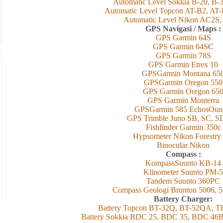
Automatic Level Sokkia B-20, B-
Automatic Level Topcon AT-B2, AT
Automatic Level Nikon AC2S
GPS Navigasi / Maps :
GPS Garmin 6
4
S
GPS Garmin 6
4
S
C
GPS Garmin 78S
GPS Garmin Etrex 10
GPSGarmin Montana 65
GPSGarmin Oregon 550
GPS Garmin Oregon 65
GPS Garmin Monterra
GPSGarmin 585 EchosOun
GPS Trimble Juno SB, SC, S
Fishfinder Garmin 350c
Hypsometer Nikon Forestry
Binocular Nikon
Compass :
KompassSuunto KB-14
Klinometer Suunto PM-5
Tandem Suunto 360PC
Compass Geologi Brunton 5006, 5
Battery Charger:
Battery Topcon BT-32Q, BT-52QA, 
Battery Sokkia BDC 25, BDC 35, BDC 46