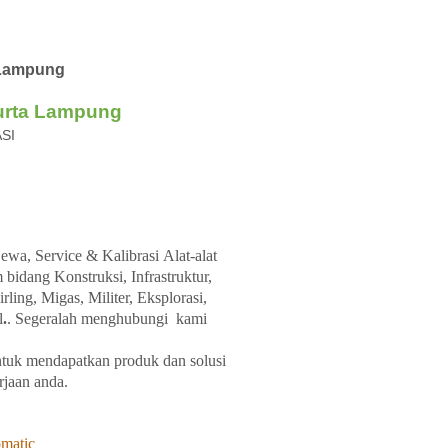
y Lampung
urta Lampung
ASI
ewa, Service &
Kalibrasi
Alat-alat
m
bidang
Konstruksi, Infrastruktur,
ing, Migas, Militer, Eksplorasi,
l
.
. Segeralah
menghubungi kami
tuk
mendapatkan
produk
dan
solusi
rjaan
anda.
matic