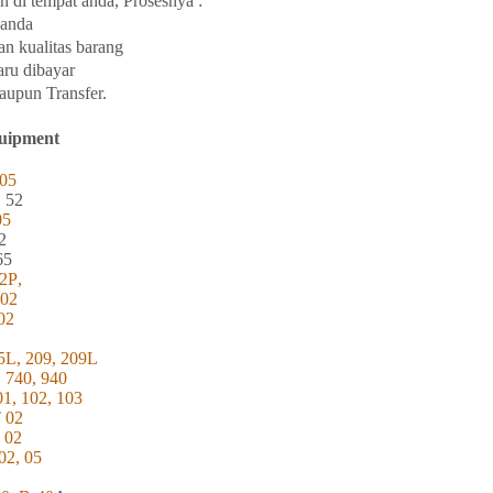
n di tempat
anda, Prosesnya :
anda
an
kualitas
barang
aru
dibayar
taupun Transfer.
uipment
05
, 52
05
2
65
2
P
,
202
02
5L, 209, 209L
, 740, 940
01, 102, 103
T 02
 02
02, 05
Level :