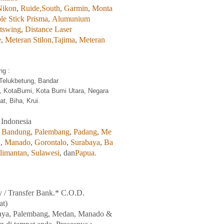
Nikon
,
Ruide,
South
,
Garmin
,
Monta
le Stick Prisma
,
Alumunium
tswing
,
Distance Laser
e
,
Meteran Stilon,
Tajima
,
Meteran
g :
Telukbetung, Bandar
, KotaBumi, Kota Bumi Utara, Negara
t, Biha, Krui.
 Indonesia
,
Bandung
,
Palembang
,
Padang
,
Me
u
,
Manado
,
Gorontalo
,
Surabaya
,
Ba
limantan
,
Sulawesi
, dan
Papua.
y / Transfer Bank.* C.O.D.
at)
aya
, Palembang, Medan
,
Manado
&