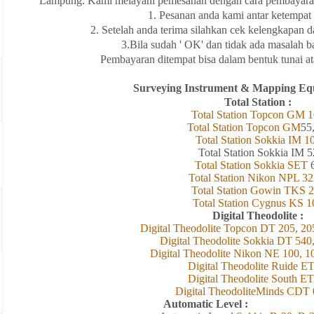
Lampung
. Kami melayani
pemesanan
dengan
cara
pembayara
1. Pesanan anda kami antar
ketempat
2. Setelah
anda
terima
silahkan
cek
kelengkapan
d
3.Bila
sudah ' OK' dan
tidak
ada
masalah
b
Pembayaran
ditempat
bisa
dalam
bentuk
tunai
a
Surveying Instrument & Mapping Eq
Total Station :
Total Station Topcon
GM
1
Total Station Topcon G
M
55
Total Station Sokkia
IM
1
Total Station Sokkia
IM 5
Total Station Sokkia SET
Total Station Nikon NPL 32
Total Station Gowin TKS 
Total Station Cygnus KS 1
Digital Theodolite :
Digital Theodolite Topcon DT 205, 20
Digital Theodolite Sokkia DT 540
Digital Theodolite Nikon NE 100, 1
Digital Theodolite Ruide E
Digital Theodolite South ET
Digital TheodoliteMinds CDT 
Automatic 