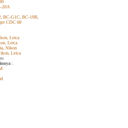
80
NB-10B, NB-20A
2, BC-G1C, BC-19B,
rger CDC 68
kon, Leica
kon, Leica
ia, Nikon
ikon, Leica
m
ainnya
:
0M
0M