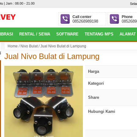
tu | Jam : 08.00 - 21.00
Sela
Call center
Phone
085268989198
0852689
IBRASI
RENTAL / SEWA
SOFTWARE
TENTANG MPS
ALAMAT
Home
/
Nivo Bulat
/
Jual Nivo Bulat di Lampung
mbang : Jl. Jepang, Perumahan Villa Gardena 4 Blok.P No.09, Alang-Alang L
Jual Nivo Bulat di Lampung
Harga
Kategori
Share
Hubungi Kami
click to zoom