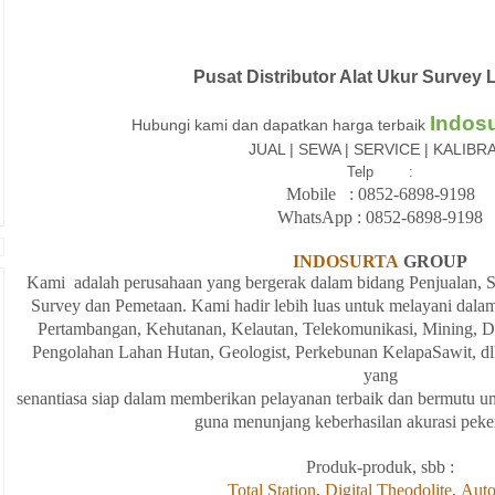
Pusat Distributor Alat Ukur Surve
Indos
Hubungi kami dan dapatkan harga terbaik
JUAL | SEWA | SERVICE | KALIBR
Telp :
Mobile : 08
52-6898-9198
WhatsApp :
08
52-6898-9198
INDOSURTA
GROUP
Kami adalah
perusahaan yang bergerak
dalam
bidang
Penjualan,
S
Survey dan
Pemetaan. Kami hadir
lebih
luas
untuk
melayani
dala
Pertambangan, Kehutanan, Kelautan, Telekomunikasi, Mining, Dirl
Pengolahan
Lahan
Hutan, Geologist, Perkebunan KelapaSawit, dl
yang
senantiasa
siap
dalam
memberikan
pelayanan
terbaik
dan
bermutu
un
guna
menunjang
keberhasilan
akurasi
peke
Produk-produk, sbb :
Total Station
,
Digital Theodolite
,
Auto