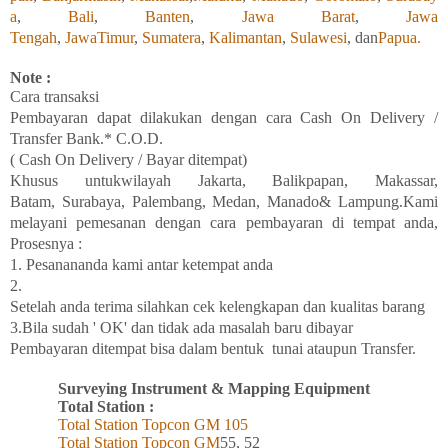
a
,
Bali
,
Banten
,
Jawa Barat
,
Jawa
Tengah
,
JawaTimur
,
Sumatera
,
Kalimantan
,
Sulawesi
, dan
Papua.
Note :
Cara transaksi
Pembayaran
dapat
dilakukan
dengan
cara Cash On Delivery /
Transfer Bank.* C.O.D.
( Cash On Delivery / Bayar ditempat)
Khusus
untukwilayah
Jakarta, Balikpapan
,
Makassar,
Batam,
Surabaya
, Palembang, Medan
,
Manado
& Lampung
.Kami
melayani
pemesanan
dengan
cara
pembayaran di tempat
anda,
Prosesnya :
1. Pesanananda kami antar
ketempat
anda
2.
Setelah
anda
terima
silahkan
cek
kelengkapan
dan
kualitas
barang
3.Bila
sudah ' OK' dan
tidak
ada
masalah
baru
dibayar
Pembayaran
ditempat
bisa
dalam
bentuk
tunai
ataupun Transfer.
Surveying Instrument & Mapping Equipment
Total Station :
Total Station Topcon
GM
105
Total Station Topcon G
M
55, 52