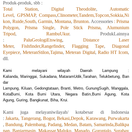
Produk-produk, sbb :
Total Station
,
Digital Theodolite
,
Automatic
Level
,
GPSMAP
,
Compass
,
Clinometer,
Tandem,
Topcon,
Sokkia,
Ni
kon
,
Ruide,
South
,
Garmin
,
Montana
,
Brunton
. Accessories
: Prisma
Polygon
,
Prisma Single
,
Pole Stick Prisma
,
Alumunium
Tripod
,
RambuUkur
. ProdukLainnya
:
PaluGeologiEtswing
,
Distance Laser
Meter
,
Fishfinder,
Rangefinder
,
Flagging Tape
,
Diagonal
Eyepiece
,
MeteranStilon,
Tajima
,
Meteran Digital
,
Radio HT Icom
,
dll.
Kami
melayani wilayah Daerah Lampung :
Kalia
nda, Maringgai, Sukadana, MataramUdik,Tarahan, Telukbetung, Ban
dar
Lampung, Kiluan, Gedongtataan, Branti, Metro, GunungSugih, Manggala,
KotaBumi, Kota Bumi Utara, Negara Batin,Bumi Agung, Kota
Agung, Guring, Bangkunat, Biha, Krui.
Kami
juga
melayaniwilayah/ kotabesar di Indonesia
:
Jakarta
,
Tangerang
,
Bogor
,
Bekasi,
Depok
,
Karawang
,
Purwakarta
,
Bandung
,
Palembang
,
Padang
,
Medan
,
Batam
,
Samarinda,
Balikpa
pan
,
Banjarmasin
,
Makassar
,
Maluku
,
Manado
,
Gorontalo
,
Surabay