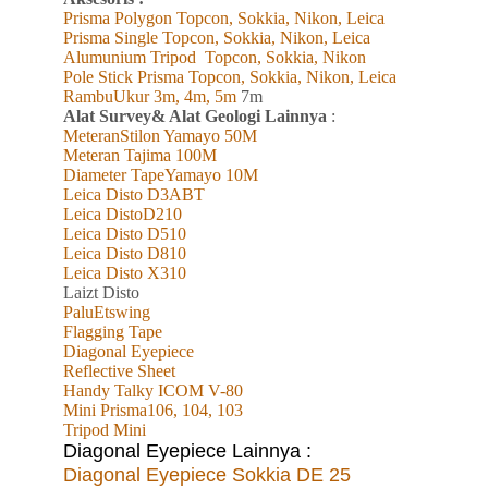
Prisma Polygon Topcon, Sokkia, Nikon, Leica
Prisma Single Topcon, Sokkia, Nikon, Leica
Alumunium Tripod
Topcon, Sokkia, Nikon
Pole Stick Prisma Topcon, Sokkia, Nikon, Leica
RambuUkur 3m, 4m, 5m
7m
Alat Survey& Alat Geologi Lainnya
:
MeteranStilon Yamayo 50M
Meteran Tajima 100M
Diameter TapeYamayo 10M
Leica Disto D3ABT
Leica DistoD210
Leica Disto D510
Leica Disto D810
Leica Disto X310
L
aizt
Disto
PaluEtswing
Flagging Tape
Diagonal Eyepiece
Reflective Sheet
Handy Talky ICOM V-80
Mini Prisma106, 104, 103
Tripod Mini
Diagonal Eyepiece Lainnya :
Diagonal Eyepiece Sokkia DE 25