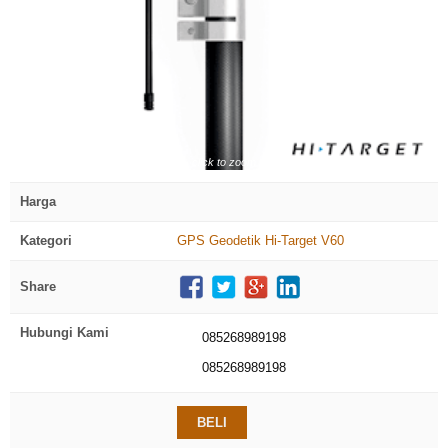
click to zoom
Harga
Kategori
GPS Geodetik Hi-Target V60
Share
Hubungi Kami
085268989198
085268989198
BELI