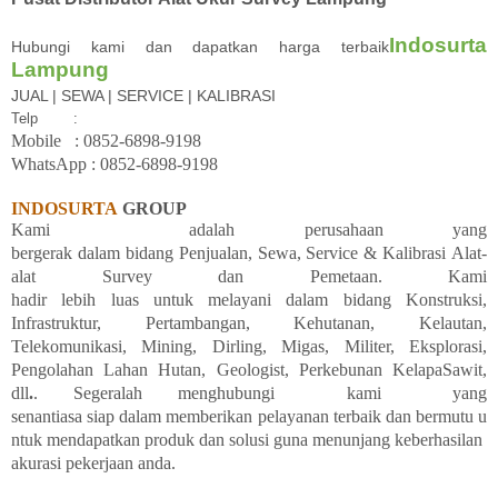
Indosurta
Hubungi kami dan dapatkan harga terbaik
Lampung
JUAL | SEWA | SERVICE | KALIBRASI
Telp
:
Mobile
: 08
52-6898-9198
WhatsApp :
08
52-6898-9198
INDOSURTA
GROUP
Kami
adalah
perusahaan yang
bergerak
dalam
bidang
Penjualan,
Sewa, Service &
Kalibrasi
Alat-
alat Survey dan
Pemetaan. Kami
hadir
lebih
luas
untuk
melayani
dalam
bidang
Konstruksi,
Infrastruktur, Pertambangan, Kehutanan, Kelautan,
Telekomunikasi, Mining, Dirling, Migas, Militer, Eksplorasi,
Pengolahan
Lahan
Hutan, Geologist, Perkebunan KelapaSawit,
dll
.
. Segeralah
menghubungi
kami
yang
senantiasa
siap
dalam
memberikan
pelayanan
terbaik
dan
bermutu
u
ntuk
mendapatkan
produk
dan
solusi
guna
menunjang
keberhasilan
akurasi
pekerjaan
anda.