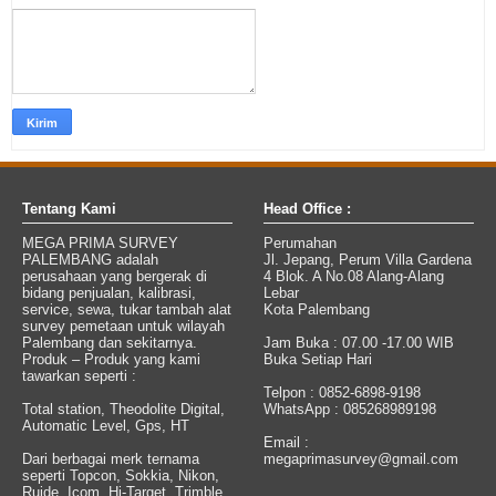
Tentang Kami
Head Office :
MEGA PRIMA SURVEY
Perumahan
PALEMBANG adalah
Jl. Jepang, Perum Villa Gardena
perusahaan yang bergerak di
4 Blok. A No.08 Alang-Alang
bidang penjualan, kalibrasi,
Lebar
service, sewa, tukar tambah alat
Kota Palembang
survey pemetaan untuk wilayah
Palembang dan sekitarnya.
Jam Buka : 07.00 -17.00 WIB
Produk – Produk yang kami
Buka Setiap Hari
tawarkan seperti :
Telpon : 0852-6898-9198
Total station, Theodolite Digital,
WhatsApp : 085268989198
Automatic Level, Gps, HT
Email :
Dari berbagai merk ternama
megaprimasurvey@gmail.com
seperti Topcon, Sokkia, Nikon,
Ruide, Icom, Hi-Target, Trimble,