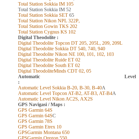
Total Station Sokkia
IM
105
Total Station Sokkia
IM 52
Total Station Sokkia SET
65
Total Station Nikon NPL 322
P
,
Total Station Gowin TKS 202
Total Station Cygnus KS 102
Digital Theodolite :
Digital Theodolite Topcon DT 205, 205L, 209, 209L
Digital Theodolite Sokkia DT 540, 740, 940
Digital Theodolite Nikon NE 100, 101, 102, 103
Digital Theodolite Ruide ET 02
Digital Theodolite South ET 02
Digital TheodoliteMinds CDT 02, 05
Automatic Level
:
Automatic Level Sokkia B-20, B-30, B-40
A
Automatic Level Topcon AT-B2, AT-B3, AT-B4
A
Automatic Level Nikon AC2S, AX2S
GPS Navigasi / Maps :
GPS Garmin 6
4
S
GPS Garmin 6
4
S
C
GPS Garmin 78S
GPS Garmin Etrex 10
GPSGarmin Montana 650
GPSGarmin Oregon 550