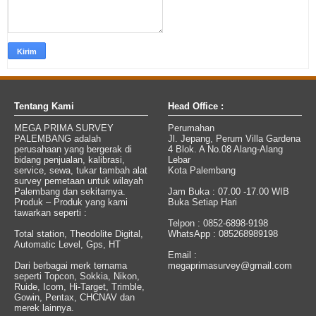
Tentang Kami
Head Office :
MEGA PRIMA SURVEY
Perumahan
PALEMBANG adalah
Jl. Jepang, Perum Villa Gardena
perusahaan yang bergerak di
4 Blok. A No.08 Alang-Alang
bidang penjualan, kalibrasi,
Lebar
service, sewa, tukar tambah alat
Kota Palembang
survey pemetaan untuk wilayah
Palembang dan sekitarnya.
Jam Buka : 07.00 -17.00 WIB
Produk – Produk yang kami
Buka Setiap Hari
tawarkan seperti :
Telpon : 0852-6898-9198
Total station, Theodolite Digital,
WhatsApp : 085268989198
Automatic Level, Gps, HT
Email :
Dari berbagai merk ternama
megaprimasurvey@gmail.com
seperti Topcon, Sokkia, Nikon,
Ruide, Icom, Hi-Target, Trimble,
Gowin, Pentax, CHCNAV dan
merek lainnya.