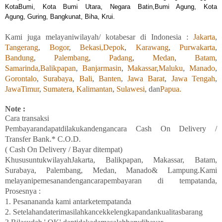
KotaBumi, Kota Bumi Utara, Negara Batin,Bumi Agung, Kota
Agung, Guring, Bangkunat, Biha, Krui.
Kami
juga
melayaniwilayah/ kotabesar di Indonesia :
Jakarta
,
Tangerang
,
Bogor
,
Bekasi,
Depok
,
Karawang
,
Purwakarta
,
Bandung
,
Palembang
,
Padang
,
Medan
,
Batam
,
Samarinda,
Balikpapan
,
Banjarmasin
,
Makassar
,
Maluku
,
Manado
,
Gorontalo
,
Surabaya
,
Bali
,
Banten
,
Jawa Barat
,
Jawa Tengah
,
JawaTimur
,
Sumatera
,
Kalimantan
,
Sulawesi
, dan
Papua.
Note :
Cara transaksi
Pembayarandapatdilakukandengancara Cash On Delivery /
Transfer Bank.* C.O.D.
( Cash On Delivery / Bayar ditempat)
KhususuntukwilayahJakarta, Balikpapan
,
Makassar, Batam,
Surabaya
, Palembang, Medan
,
Manado
& Lampung
.Kami
melayanipemesanandengancarapembayaran di tempatanda,
Prosesnya :
1. Pesanananda kami antarketempatanda
2. Setelahandaterimasilahkancekkelengkapandankualitasbarang