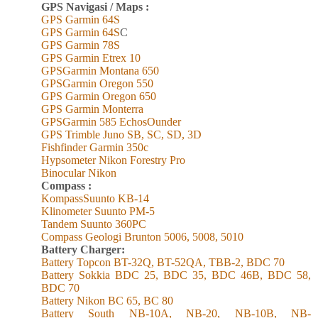
GPS Navigasi / Maps :
GPS Garmin 6
4
S
GPS Garmin 6
4
S
C
GPS Garmin 78S
GPS Garmin Etrex 10
GPSGarmin Montana 650
GPSGarmin Oregon 550
GPS Garmin Oregon 650
GPS Garmin Monterra
GPSGarmin 585 EchosOunder
GPS Trimble Juno SB, SC, SD, 3D
Fishfinder Garmin 350c
Hypsometer Nikon Forestry Pro
Binocular Nikon
Compass :
KompassSuunto KB-14
Klinometer Suunto PM-5
Tandem Suunto 360PC
Compass Geologi Brunton 5006, 5008, 5010
Battery Charger:
Battery Topcon BT-32Q, BT-52QA, TBB-2, BDC 70
Battery Sokkia BDC 25, BDC 35, BDC 46B, BDC 58,
BDC 70
Battery Nikon BC 65, BC 80
Battery South NB-10A, NB-20, NB-10B, NB-