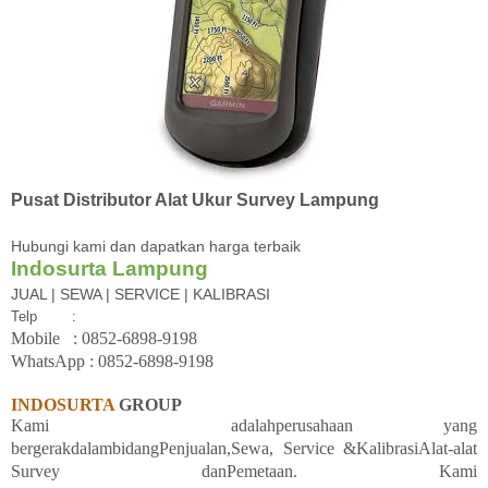
Pusat Distributor Alat Ukur Survey Lampung
Hubungi kami dan dapatkan harga terbaik
Indosurta Lampung
JUAL | SEWA | SERVICE | KALIBRASI
Telp
:
Mobile
: 08
52-6898-9198
WhatsApp :
08
52-6898-9198
INDOSURTA
GROUP
Kami
adalahperusahaan yang
bergerakdalambidangPenjualan,Sewa, Service &KalibrasiAlat-alat
Survey danPemetaan. Kami