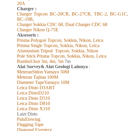
20A
Charger :
Charger Topcon BC-20CR, BC-27CR, TBC-2, BC-G1C,
BC-19B,
Charger Sokkia CDC 68, Dual Charger CDC 68
Charger Nikon Q-75E
Aksesoris :
Prisma Polygon Topcon, Sokkia, Nikon, Leica
Prisma Single Topcon, Sokkia, Nikon, Leica
Alumunium Tripod
Topcon, Sokkia, Nikon
Pole Stick Prisma Topcon, Sokkia, Nikon, Leica
RambuUkur 3m, 4m, 5m
7m
Alat Survey& Alat Geologi Lainnya
:
MeteranStilon Yamayo 50M
Meteran Tajima 100M
Diameter TapeYamayo 10M
Leica Disto D3ABT
Leica DistoD210
Leica Disto D510
Leica Disto D810
Leica Disto X310
L
aizt
Disto
PaluEtswing
Flagging Tape
Diagonal Eyepiece