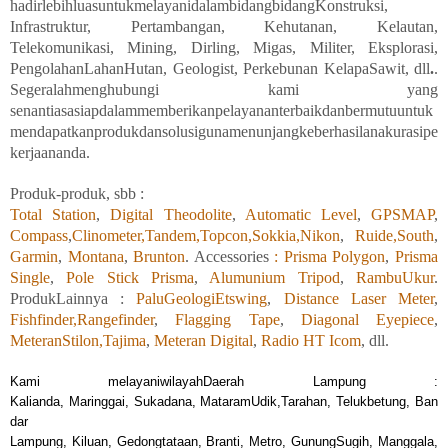
hadirlebihluasuntukmelayanidalambidang
bidangKonstruksi,
Infrastruktur, Pertambangan, Kehutanan, Kelautan,
Telekomunikasi, Mining, Dirling, Migas, Militer, Eksplorasi,
PengolahanLahanHutan, Geologist, Perkebunan KelapaSawit, dll
.
.
Segeralahmenghubungi
kami
yang
senantiasasiapdalammemberikanpelayananterbaikdanbermutuuntuk
mendapatkanprodukdansolusigunamenunjangkeberhasilanakurasipe
kerjaananda.
Produk-produk, sbb :
Total Station
,
Digital Theodolite
,
Automatic Level
,
GPSMAP
,
Compass
,
Clinometer,
Tandem,
Topcon,
Sokkia,
Nikon
,
Ruide,
South
,
Garmin
,
Montana
,
Brunton
. Accessories
: Prisma Polygon
,
Prisma
Single
,
Pole Stick Prisma
,
Alumunium Tripod
,
RambuUkur
.
ProdukLainnya :
PaluGeologiEtswing
,
Distance Laser Meter
,
Fishfinder,
Rangefinder
,
Flagging Tape
,
Diagonal Eyepiece
,
MeteranStilon,
Tajima
,
Meteran Digital
,
Radio HT Icom
, dll.
Kami melayaniwilayahDaerah Lampung :
Kalia
nda, Maringgai, Sukadana, MataramUdik,Tarahan, Telukbetung, Ban
dar
Lampung, Kiluan, Gedongtataan, Branti, Metro, GunungSugih, Manggala,