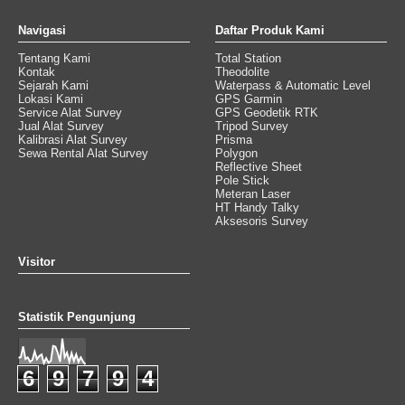
Navigasi
Daftar Produk Kami
Tentang Kami
Total Station
Kontak
Theodolite
Sejarah Kami
Waterpass & Automatic Level
Lokasi Kami
GPS Garmin
Service Alat Survey
GPS Geodetik RTK
Jual Alat Survey
Tripod Survey
Kalibrasi Alat Survey
Prisma
Sewa Rental Alat Survey
Polygon
Reflective Sheet
Pole Stick
Meteran Laser
HT Handy Talky
Aksesoris Survey
Visitor
Statistik Pengunjung
6
9
7
9
4