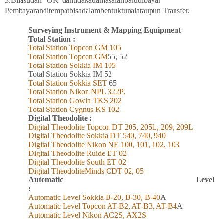
3.Bilasudah ' OK' dantidakadamasalahbarudibayar
Pembayaranditempatbisadalambentuktunaiataupun Transfer.
Surveying Instrument & Mapping Equipment
Total Station :
Total Station Topcon
GM
105
Total Station Topcon G
M
55, 52
Total Station Sokkia
IM
105
Total Station Sokkia
IM 52
Total Station Sokkia SET
65
Total Station Nikon NPL 322
P
,
Total Station Gowin TKS 202
Total Station Cygnus KS 102
Digital Theodolite :
Digital Theodolite Topcon DT 205, 205L, 209, 209L
Digital Theodolite Sokkia DT 540, 740, 940
Digital Theodolite Nikon NE 100, 101, 102, 103
Digital Theodolite Ruide ET 02
Digital Theodolite South ET 02
Digital TheodoliteMinds CDT 02, 05
Automatic Level
:
Automatic Level Sokkia B-20, B-30, B-40
A
Automatic Level Topcon AT-B2, AT-B3, AT-B4
A
Automatic Level Nikon AC2S, AX2S