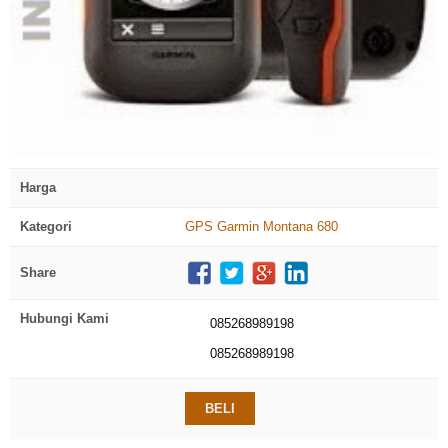
click to zoom
Harga
Kategori
GPS Garmin Montana 680
Share
Hubungi Kami
085268989198
085268989198
BELI