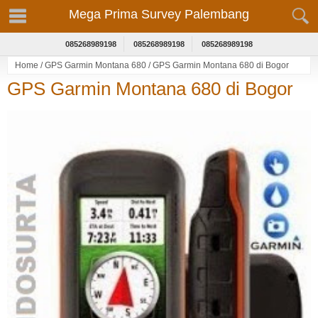
Mega Prima Survey Palembang
085268989198
085268989198
085268989198
Home
/
GPS Garmin Montana 680
/
GPS Garmin Montana 680 di Bogor
GPS Garmin Montana 680 di Bogor