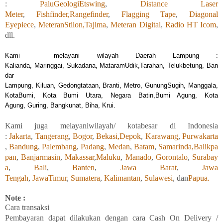
:
PaluGeologiEtswing
,
Distance Laser
Meter
,
Fishfinder,
Rangefinder
,
Flagging Tape
,
Diagonal
Eyepiece
,
MeteranStilon,
Tajima
,
Meteran Digital
,
Radio HT Icom
,
dll.
Kami
melayani wilayah Daerah Lampung :
Kalia
nda, Maringgai, Sukadana, MataramUdik,Tarahan, Telukbetung, Ban
dar
Lampung, Kiluan, Gedongtataan, Branti, Metro, GunungSugih, Manggala,
KotaBumi, Kota Bumi Utara, Negara Batin,Bumi Agung, Kota
Agung, Guring, Bangkunat, Biha, Krui.
Kami
juga
melayaniwilayah/ kotabesar di Indonesia
:
Jakarta
,
Tangerang
,
Bogor
,
Bekasi,
Depok
,
Karawang
,
Purwakarta
,
Bandung
,
Palembang
,
Padang
,
Medan
,
Batam
,
Samarinda,
Balikpa
pan
,
Banjarmasin
,
Makassar
,
Maluku
,
Manado
,
Gorontalo
,
Surabay
a
,
Bali
,
Banten
,
Jawa Barat
,
Jawa
Tengah
,
JawaTimur
,
Sumatera
,
Kalimantan
,
Sulawesi
, dan
Papua.
Note :
Cara transaksi
Pembayaran
dapat
dilakukan
dengan
cara Cash On Delivery /