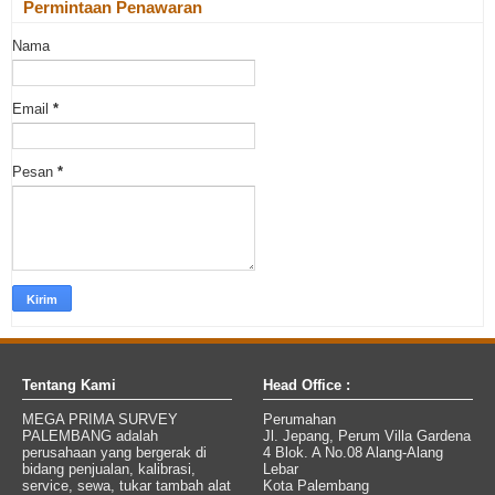
Permintaan Penawaran
Nama
Email
*
Pesan
*
Tentang Kami
Head Office :
MEGA PRIMA SURVEY
Perumahan
PALEMBANG adalah
Jl. Jepang, Perum Villa Gardena
perusahaan yang bergerak di
4 Blok. A No.08 Alang-Alang
bidang penjualan, kalibrasi,
Lebar
service, sewa, tukar tambah alat
Kota Palembang