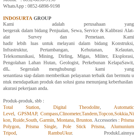
WhatsApp :
08
52-6898-9198
INDOSURTA
GROUP
Kami
adalah
perusahaan yang
bergerak
dalam
bidang
Penjualan,
Sewa, Service &
Kalibrasi
Alat-
alat Survey dan
Pemetaan. Kami
hadir
lebih
luas
untuk
melayani
dalam
bidang
Konstruksi,
Infrastruktur, Pertambangan, Kehutanan, Kelautan,
Telekomunikasi, Mining, Dirling, Migas, Militer, Eksplorasi,
Pengolahan
Lahan
Hutan, Geologist, Perkebunan KelapaSawit,
dll
.
. Segeralah
menghubungi
kami
yang
senantiasa
siap
dalam
memberikan
pelayanan
terbaik
dan
bermutu
u
ntuk
mendapatkan
produk
dan
solusi
guna
menunjang
keberhasilan
akurasi
pekerjaan
anda.
Produk-produk, sbb :
Total Station
,
Digital Theodolite
,
Automatic
Level
,
GPSMAP
,
Compass
,
Clinometer,
Tandem,
Topcon,
Sokkia,
Ni
kon
,
Ruide,
South
,
Garmin
,
Montana
,
Brunton
. Accessories
: Prisma
Polygon
,
Prisma Single
,
Pole Stick Prisma
,
Alumunium
Tripod
,
RambuUkur
. ProdukLainnya