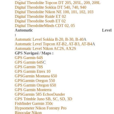
Digital Theodolite Topcon DT 205, 205L, 209, 209L
Digital Theodolite Sokkia DT 540, 740, 940
Digital Theodolite Nikon NE 100, 101, 102, 103
Digital Theodolite Ruide ET 02
Digital Theodolite South ET 02
Digital TheodoliteMinds CDT 02, 05
Automatic Level
:
Automatic Level Sokkia B-20, B-30, B-40
A
Automatic Level Topcon AT-B2, AT-B3, AT-B4
A
Automatic Level Nikon AC2S, AX2S
GPS Navigasi / Maps :
GPS Garmin 6
4
S
GPS Garmin 6
4
S
C
GPS Garmin 78S
GPS Garmin Etrex 10
GPSGarmin Montana 650
GPSGarmin Oregon 550
GPS Garmin Oregon 650
GPS Garmin Monterra
GPSGarmin 585 EchosOunder
GPS Trimble Juno SB, SC, SD, 3D
Fishfinder Garmin 350c
Hypsometer Nikon Forestry Pro
Binocular Nikon