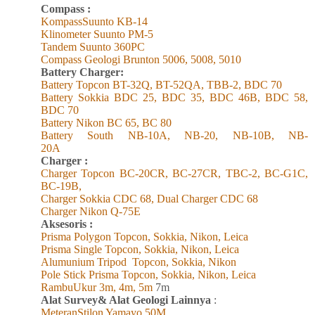
Compass :
KompassSuunto KB-14
Klinometer Suunto PM-5
Tandem Suunto 360PC
Compass Geologi Brunton 5006, 5008, 5010
Battery Charger:
Battery Topcon BT-32Q, BT-52QA, TBB-2, BDC 70
Battery Sokkia BDC 25, BDC 35, BDC 46B, BDC 58,
BDC 70
Battery Nikon BC 65, BC 80
Battery South NB-10A, NB-20, NB-10B, NB-
20A
Charger :
Charger Topcon BC-20CR, BC-27CR, TBC-2, BC-G1C,
BC-19B,
Charger Sokkia CDC 68, Dual Charger CDC 68
Charger Nikon Q-75E
Aksesoris :
Prisma Polygon Topcon, Sokkia, Nikon, Leica
Prisma Single Topcon, Sokkia, Nikon, Leica
Alumunium Tripod
Topcon, Sokkia, Nikon
Pole Stick Prisma Topcon, Sokkia, Nikon, Leica
RambuUkur 3m, 4m, 5m
7m
Alat Survey& Alat Geologi Lainnya
:
MeteranStilon Yamayo 50M