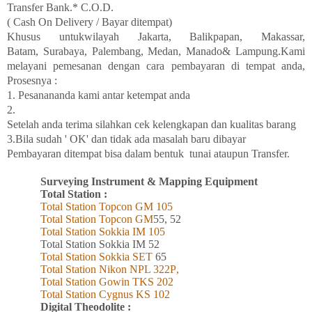
Transfer Bank.* C.O.D.
( Cash On Delivery / Bayar ditempat)
Khusus
untukwilayah
Jakarta, Balikpapan
,
Makassar,
Batam,
Surabaya
, Palembang, Medan
,
Manado
& Lampung
.Kami
melayani
pemesanan
dengan
cara
pembayaran di tempat
anda,
Prosesnya :
1. Pesanananda kami antar
ketempat
anda
2.
Setelah
anda
terima
silahkan
cek
kelengkapan
dan
kualitas
barang
3.Bila
sudah ' OK' dan
tidak
ada
masalah
baru
dibayar
Pembayaran
ditempat
bisa
dalam
bentuk
tunai
ataupun Transfer.
Surveying Instrument & Mapping Equipment
Total Station :
Total Station Topcon
GM
105
Total Station Topcon G
M
55, 52
Total Station Sokkia
IM
105
Total Station Sokkia
IM 52
Total Station Sokkia SET
65
Total Station Nikon NPL 322
P
,
Total Station Gowin TKS 202
Total Station Cygnus KS 102
Digital Theodolite :