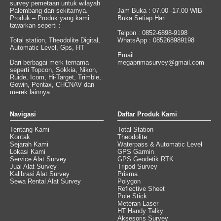
survey pemetaan untuk wilayah
Palembang dan sekitarnya.
Jam Buka : 07.00 -17.00 WIB
Produk – Produk yang kami
Buka Setiap Hari
tawarkan seperti :
Telpon : 0852-6898-9198
Total station, Theodolite Digital,
WhatsApp : 085268989198
Automatic Level, Gps, HT
Email :
Dari berbagai merk ternama
megaprimasurvey@gmail.com
seperti Topcon, Sokkia, Nikon,
Ruide, Icom, Hi-Target, Trimble,
Gowin, Pentax, CHCNAV dan
merek lainnya.
Navigasi
Daftar Produk Kami
Tentang Kami
Total Station
Kontak
Theodolite
Sejarah Kami
Waterpass & Automatic Level
Lokasi Kami
GPS Garmin
Service Alat Survey
GPS Geodetik RTK
Jual Alat Survey
Tripod Survey
Kalibrasi Alat Survey
Prisma
Sewa Rental Alat Survey
Polygon
Reflective Sheet
Pole Stick
Meteran Laser
HT Handy Talky
Aksesoris Survey