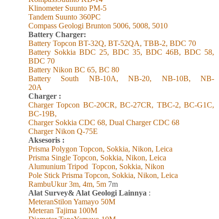
Klinometer Suunto PM-5
Tandem Suunto 360PC
Compass Geologi Brunton 5006, 5008, 5010
Battery Charger:
Battery Topcon BT-32Q, BT-52QA, TBB-2, BDC 70
Battery Sokkia BDC 25, BDC 35, BDC 46B, BDC 58,
BDC 70
Battery Nikon BC 65, BC 80
Battery South NB-10A, NB-20, NB-10B, NB-
20A
Charger :
Charger Topcon BC-20CR, BC-27CR, TBC-2, BC-G1C,
BC-19B,
Charger Sokkia CDC 68, Dual Charger CDC 68
Charger Nikon Q-75E
Aksesoris :
Prisma Polygon Topcon, Sokkia, Nikon, Leica
Prisma Single Topcon, Sokkia, Nikon, Leica
Alumunium Tripod
Topcon, Sokkia, Nikon
Pole Stick Prisma Topcon, Sokkia, Nikon, Leica
RambuUkur 3m, 4m, 5m
7m
Alat Survey& Alat Geologi Lainnya
:
MeteranStilon Yamayo 50M
Meteran Tajima 100M