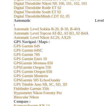
Digital Theodolite Nikon NE 100, 101, 102, 103
Digital Theodolite Ruide ET 02
Digital Theodolite South ET 02
Digital TheodoliteMinds CDT 02, 05
Automatic Level
:
Automatic Level Sokkia B-20, B-30, B-40
A
Automatic Level Topcon AT-B2, AT-B3, AT-B4
A
Automatic Level Nikon AC2S, AX2S
GPS Navigasi / Maps :
GPS Garmin 6
4
S
GPS Garmin 6
4
S
C
GPS Garmin 78S
GPS Garmin Etrex 10
GPSGarmin Montana 650
GPSGarmin Oregon 550
GPS Garmin Oregon 650
GPS Garmin Monterra
GPSGarmin 585 EchosOunder
GPS Trimble Juno SB, SC, SD, 3D
Fishfinder Garmin 350c
Hypsometer Nikon Forestry Pro
Binocular Nikon
Compass :
KompassSuunto KB-14