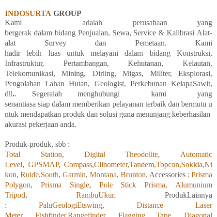
INDOSURTA
GROUP
Kami
adalah
perusahaan yang
bergerak
dalam
bidang
Penjualan,
Sewa, Service &
Kalibrasi
Alat-
alat Survey dan
Pemetaan. Kami
hadir
lebih
luas
untuk
melayani
dalam
bidang
Konstruksi,
Infrastruktur, Pertambangan, Kehutanan, Kelautan,
Telekomunikasi, Mining, Dirling, Migas, Militer, Eksplorasi,
Pengolahan
Lahan
Hutan, Geologist, Perkebunan KelapaSawit,
dll
.
. Segeralah
menghubungi
kami
yang
senantiasa
siap
dalam
memberikan
pelayanan
terbaik
dan
bermutu
u
ntuk
mendapatkan
produk
dan
solusi
guna
menunjang
keberhasilan
akurasi
pekerjaan
anda.
Produk-produk, sbb :
Total Station
,
Digital Theodolite
,
Automatic
Level
,
GPSMAP
,
Compass
,
Clinometer,
Tandem,
Topcon,
Sokkia,
Ni
kon
,
Ruide,
South
,
Garmin
,
Montana
,
Brunton
. Accessories
: Prisma
Polygon
,
Prisma Single
,
Pole Stick Prisma
,
Alumunium
Tripod
,
RambuUkur
. ProdukLainnya
:
PaluGeologiEtswing
,
Distance Laser
Meter
,
Fishfinder,
Rangefinder
,
Flagging Tape
,
Diagonal