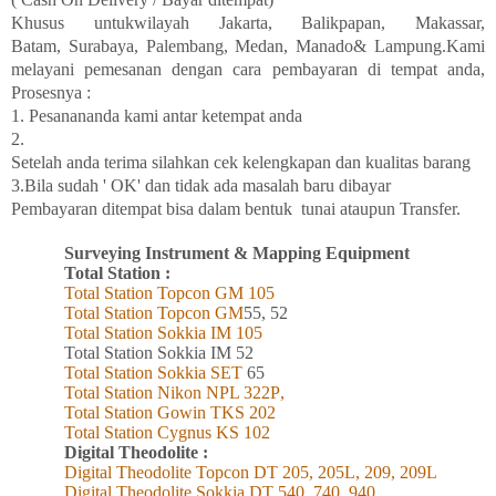
Khusus
untukwilayah
Jakarta, Balikpapan
,
Makassar,
Batam,
Surabaya
, Palembang, Medan
,
Manado
& Lampung
.Kami
melayani
pemesanan
dengan
cara
pembayaran di tempat
anda,
Prosesnya :
1. Pesanananda kami antar
ketempat
anda
2.
Setelah
anda
terima
silahkan
cek
kelengkapan
dan
kualitas
barang
3.Bila
sudah ' OK' dan
tidak
ada
masalah
baru
dibayar
Pembayaran
ditempat
bisa
dalam
bentuk
tunai
ataupun Transfer.
Surveying Instrument & Mapping Equipment
Total Station :
Total Station Topcon
GM
105
Total Station Topcon G
M
55, 52
Total Station Sokkia
IM
105
Total Station Sokkia
IM 52
Total Station Sokkia SET
65
Total Station Nikon NPL 322
P
,
Total Station Gowin TKS 202
Total Station Cygnus KS 102
Digital Theodolite :
Digital Theodolite Topcon DT 205, 205L, 209, 209L
Digital Theodolite Sokkia DT 540, 740, 940