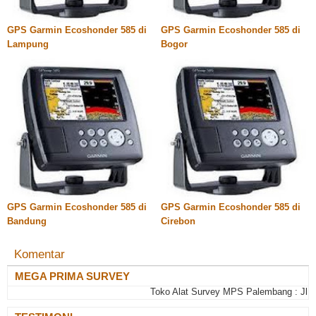
GPS Garmin Ecoshonder 585 di
GPS Garmin Ecoshonder 585 di
Lampung
Bogor
GPS Garmin Ecoshonder 585 di
GPS Garmin Ecoshonder 585 di
Bandung
Cirebon
Komentar
MEGA PRIMA SURVEY
Toko Alat Survey MPS Palembang : Jl. Jepa