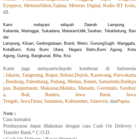
Eyepiece
,
MeteranStilon,
Tajima
,
Meteran Digital
,
Radio HT Icom
,
dll.
Kami
melayani wilayah Daerah Lampung :
Kalia
nda, Maringgai, Sukadana, MataramUdik,Tarahan, Telukbetung, Ban
dar
Lampung, Kiluan, Gedongtataan, Branti, Metro, GunungSugih, Manggala,
KotaBumi, Kota Bumi Utara, Negara Batin,Bumi Agung, Kota
Agung, Guring, Bangkunat, Biha, Krui.
Kami
juga
melayaniwilayah/ kotabesar di Indonesia
:
Jakarta
,
Tangerang
,
Bogor
,
Bekasi,
Depok
,
Karawang
,
Purwakarta
,
Bandung
,
Palembang
,
Padang
,
Medan
,
Batam
,
Samarinda,
Balikpa
pan
,
Banjarmasin
,
Makassar
,
Maluku
,
Manado
,
Gorontalo
,
Surabay
a
,
Bali
,
Banten
,
Jawa Barat
,
Jawa
Tengah
,
JawaTimur
,
Sumatera
,
Kalimantan
,
Sulawesi
, dan
Papua.
Note :
Cara transaksi
Pembayaran
dapat
dilakukan
dengan
cara Cash On Delivery /
Transfer Bank.* C.O.D.
( Cash On Delivery / Bayar ditempat)