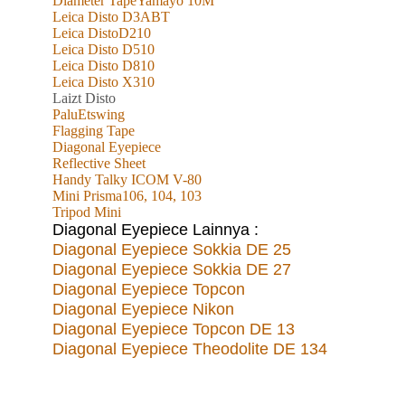
Diameter TapeYamayo 10M
Leica Disto D3ABT
Leica DistoD210
Leica Disto D510
Leica Disto D810
Leica Disto X310
L
aizt
Disto
PaluEtswing
Flagging Tape
Diagonal Eyepiece
Reflective Sheet
Handy Talky ICOM V-80
Mini Prisma106, 104, 103
Tripod Mini
Diagonal Eyepiece Lainnya :
Diagonal Eyepiece Sokkia DE 25
Diagonal Eyepiece Sokkia DE 27
Diagonal Eyepiece Topcon
Diagonal Eyepiece Nikon
Diagonal Eyepiece Topcon DE 13
Diagonal Eyepiece Theodolite DE 134