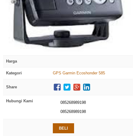
click to zoom
Harga
Kategori
GPS Garmin Ecoshonder 585
Share
Hubungi Kami
085268989198
085268989198
BELI