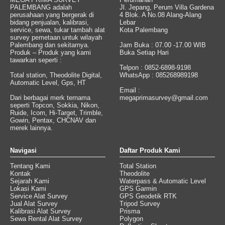
PALEMBANG adalah
Jl. Jepang, Perum Villa Gardena
perusahaan yang bergerak di
4 Blok. A No.08 Alang-Alang
bidang penjualan, kalibrasi,
Lebar
service, sewa, tukar tambah alat
Kota Palembang
survey pemetaan untuk wilayah
Palembang dan sekitarnya.
Jam Buka : 07.00 -17.00 WIB
Produk – Produk yang kami
Buka Setiap Hari
tawarkan seperti :
Telpon : 0852-6898-9198
Total station, Theodolite Digital,
WhatsApp : 085268989198
Automatic Level, Gps, HT
Email :
Dari berbagai merk ternama
megaprimasurvey@gmail.com
seperti Topcon, Sokkia, Nikon,
Ruide, Icom, Hi-Target, Trimble,
Gowin, Pentax, CHCNAV dan
merek lainnya.
Navigasi
Daftar Produk Kami
Tentang Kami
Total Station
Kontak
Theodolite
Sejarah Kami
Waterpass & Automatic Level
Lokasi Kami
GPS Garmin
Service Alat Survey
GPS Geodetik RTK
Jual Alat Survey
Tripod Survey
Kalibrasi Alat Survey
Prisma
Sewa Rental Alat Survey
Polygon