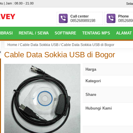
tu | Jam : 08.00 - 21.00
Sela
Call center
Phone
085268989198
0852689
IBRASI
RENTAL / SEWA
SOFTWARE
TENTANG MPS
ALAMAT
Home
/
Cable Data Sokkia USB
/
Cable Data Sokkia USB di Bogor
ng, Perumahan Villa Gardena 4 Blok.P No.09, Alang-Alang Lebar, Palembang
Cable Data Sokkia USB di Bogor
Harga
Kategori
Share
Hubungi Kami