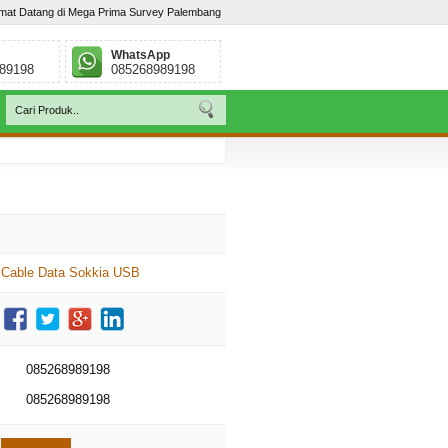
mat Datang di Mega Prima Survey Palembang
WhatsApp
89198
085268989198
 - Sumatera Selatan. Telp : / 085268989198
Cable Data Sokkia USB
085268989198
085268989198