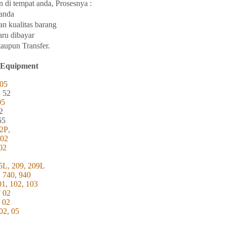
 di tempat
anda, Prosesnya :
anda
an
kualitas
barang
aru
dibayar
taupun Transfer.
 Equipment
05
, 52
05
2
65
2
P
,
202
02
5L, 209, 209L
, 740, 940
01, 102, 103
T 02
 02
02, 05