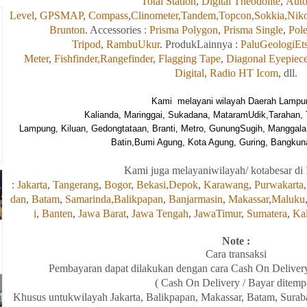
Total Station
,
Digital Theodolite
,
Auto
Level
,
GPSMAP
,
Compass
,
Clinometer,
Tandem,
Topcon,
Sokkia,
Nik
Brunton
. Accessories
: Prisma Polygon
,
Prisma Single
,
Pole
Tripod
,
RambuUkur
. ProdukLainnya :
PaluGeologiEt
Meter
,
Fishfinder,
Rangefinder
,
Flagging Tape
,
Diagonal Eyepiec
Digital
,
Radio HT Icom
, dll.
Kami
melayani wilayah Daerah Lampu
Kalia
nda, Maringgai, Sukadana, MataramUdik,Tarahan, 
Lampung, Kiluan, Gedongtataan, Branti, Metro, GunungSugih, Manggala
Batin,Bumi Agung, Kota Agung, Guring, Bangkunat
Kami
juga
melayaniwilayah/ kotabesar di 
:
Jakarta
,
Tangerang
,
Bogor
,
Bekasi,
Depok
,
Karawang
,
Purwakarta
dan
,
Batam
,
Samarinda,
Balikpapan
,
Banjarmasin
,
Makassar
,
Maluku
i
,
Banten
,
Jawa Barat
,
Jawa Tengah
,
JawaTimur
,
Sumatera
,
Ka
Note :
Cara transaksi
Pembayaran
dapat
dilakukan
dengan
cara Cash On Deliver
( Cash On Delivery / Bayar ditemp
Khusus
untukwilayah
Jakarta, Balikpapan
,
Makassar, Batam,
Surab