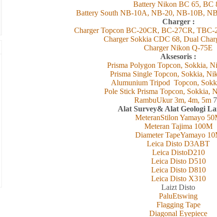
Battery Nikon BC 65, BC 
Battery South NB-10A, NB-20, NB-10B, N
Charger :
Charger Topcon BC-20CR, BC-27CR, TBC-
Charger Sokkia CDC 68, Dual Cha
Charger Nikon Q-75E
Aksesoris :
Prisma Polygon Topcon, Sokkia, Ni
Prisma Single Topcon, Sokkia, Ni
Alumunium Tripod
Topcon, Sokk
Pole Stick Prisma Topcon, Sokkia, N
RambuUkur 3m, 4m, 5m
7
Alat Survey& Alat Geologi L
MeteranStilon Yamayo 5
Meteran Tajima 100M
Diameter TapeYamayo 1
Leica Disto D3ABT
Leica DistoD210
Leica Disto D510
Leica Disto D810
Leica Disto X310
L
aizt
Disto
PaluEtswing
Flagging Tape
Diagonal Eyepiece