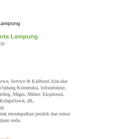
y Lampung
urta Lampung
ASI
ewa, Service &
Kalibrasi
Alat-alat
m
bidang
Konstruksi, Infrastruktur,
ing, Migas, Militer, Eksplorasi,
KelapaSawit, dll
.
.
ng
tuk
mendapatkan
produk
dan
solusi
rjaan
anda.