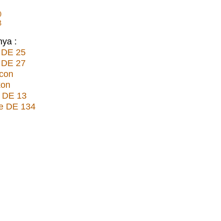
0
3
nya :
 DE 25
 DE 27
con
kon
n DE 13
te DE 134