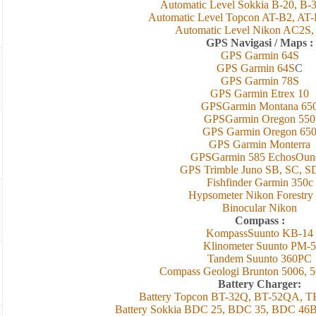
Automatic Level Sokkia B-20, B-
Automatic Level Topcon AT-B2, AT
Automatic Level Nikon AC2S
GPS Navigasi / Maps :
GPS Garmin 6
4
S
GPS Garmin 6
4
S
C
GPS Garmin 78S
GPS Garmin Etrex 10
GPSGarmin Montana 65
GPSGarmin Oregon 550
GPS Garmin Oregon 65
GPS Garmin Monterra
GPSGarmin 585 EchosOun
GPS Trimble Juno SB, SC, S
Fishfinder Garmin 350c
Hypsometer Nikon Forestry
Binocular Nikon
Compass :
KompassSuunto KB-14
Klinometer Suunto PM-5
Tandem Suunto 360PC
Compass Geologi Brunton 5006, 5
Battery Charger:
Battery Topcon BT-32Q, BT-52QA, 
Battery Sokkia BDC 25, BDC 35, BDC 46