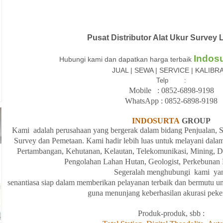
Pusat Distributor Alat Ukur Surve
Indos
Hubungi kami dan dapatkan harga terbaik
JUAL | SEWA | SERVICE | KALIBR
Telp
:
Mobile
: 08
52-6898-9198
WhatsApp :
08
52-6898-9198
INDOSURTA
GROUP
Kami
adalah
perusahaan yang bergerak
dalam
bidang
Penjualan,
S
Survey dan
Pemetaan. Kami hadir
lebih
luas
untuk
melayani
dala
Pertambangan, Kehutanan, Kelautan, Telekomunikasi, Mining, Dirl
Pengolahan
Lahan
Hutan, Geologist, Perkebunan 
Segeralah
menghubungi
kami
ya
senantiasa
siap
dalam
memberikan
pelayanan
terbaik
dan
bermutu
un
guna
menunjang
keberhasilan
akurasi
peke
Produk-produk, sbb :