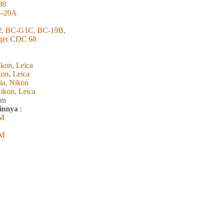
80
B-20A
2, BC-G1C, BC-19B,
rger CDC 68
kon, Leica
kon, Leica
ia, Nikon
ikon, Leica
m
ainnya
:
0M
0M