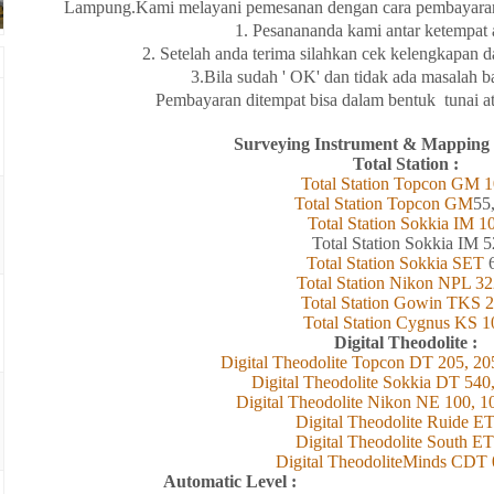
Lampung
.Kami melayani
pemesanan
dengan
cara
pembayaran
1. Pesanananda kami antar
ketempat
2. Setelah
anda
terima
silahkan
cek
kelengkapan
d
3.Bila
sudah ' OK' dan
tidak
ada
masalah
b
Pembayaran
ditempat
bisa
dalam
bentuk
tunai
a
Surveying Instrument & Mapping
Total Station :
Total Station Topcon
GM
1
Total Station Topcon G
M
55
Total Station Sokkia
IM
1
Total Station Sokkia
IM 5
Total Station Sokkia SET
Total Station Nikon NPL 32
Total Station Gowin TKS 
Total Station Cygnus KS 1
Digital Theodolite :
Digital Theodolite Topcon DT 205, 20
Digital Theodolite Sokkia DT 540
Digital Theodolite Nikon NE 100, 1
Digital Theodolite Ruide E
Digital Theodolite South ET
Digital TheodoliteMinds CDT 
Automatic Level :