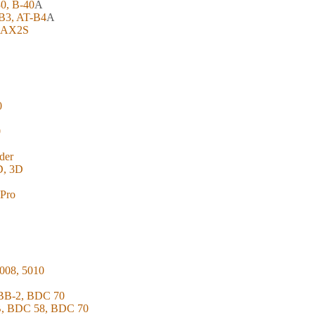
30, B-40
A
-B3, AT-B4
A
, AX2S
0
0
der
D, 3D
 Pro
008, 5010
TBB-2, BDC 70
B, BDC 58, BDC 70