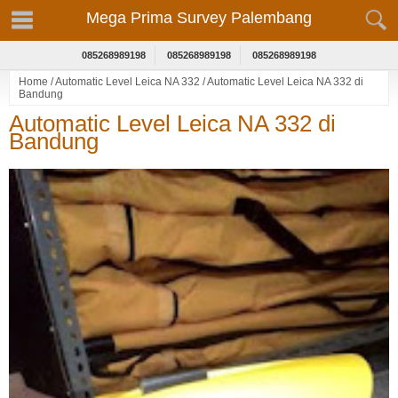
Mega Prima Survey Palembang
085268989198
085268989198
085268989198
Home
/
Automatic Level Leica NA 332
/
Automatic Level Leica NA 332 di
Bandung
Automatic Level Leica NA 332 di
Bandung