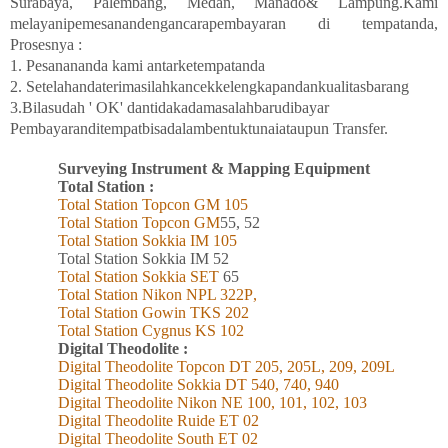
Surabaya
, Palembang, Medan
,
Manado
& Lampung
.Kami
melayanipemesanandengancarapembayaran di tempatanda,
Prosesnya :
1. Pesanananda kami antarketempatanda
2. Setelahandaterimasilahkancekkelengkapandankualitasbarang
3.Bilasudah ' OK' dantidakadamasalahbarudibayar
Pembayaranditempatbisadalambentuktunaiataupun Transfer.
Surveying Instrument & Mapping Equipment
Total Station :
Total Station Topcon
GM
105
Total Station Topcon G
M
55, 52
Total Station Sokkia
IM
105
Total Station Sokkia
IM 52
Total Station Sokkia SET
65
Total Station Nikon NPL 322
P
,
Total Station Gowin TKS 202
Total Station Cygnus KS 102
Digital Theodolite :
Digital Theodolite Topcon DT 205, 205L, 209, 209L
Digital Theodolite Sokkia DT 540, 740, 940
Digital Theodolite Nikon NE 100, 101, 102, 103
Digital Theodolite Ruide ET 02
Digital Theodolite South ET 02