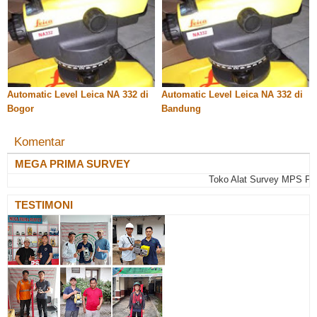
Automatic Level Leica NA 332 di
Automatic Level Leica NA 332 di
Bogor
Bandung
Komentar
MEGA PRIMA SURVEY
Toko Alat Survey MPS Palemba
TESTIMONI