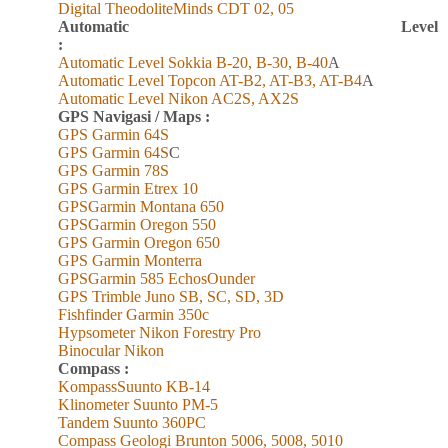
Digital TheodoliteMinds CDT 02, 05
Automatic Level
:
Automatic Level Sokkia B-20, B-30, B-40
A
Automatic Level Topcon AT-B2, AT-B3, AT-B4
A
Automatic Level Nikon AC2S, AX2S
GPS Navigasi / Maps :
GPS Garmin 6
4
S
GPS Garmin 6
4
S
C
GPS Garmin 78S
GPS Garmin Etrex 10
GPSGarmin Montana 650
GPSGarmin Oregon 550
GPS Garmin Oregon 650
GPS Garmin Monterra
GPSGarmin 585 EchosOunder
GPS Trimble Juno SB, SC, SD, 3D
Fishfinder Garmin 350c
Hypsometer Nikon Forestry Pro
Binocular Nikon
Compass :
KompassSuunto KB-14
Klinometer Suunto PM-5
Tandem Suunto 360PC
Compass Geologi Brunton 5006, 5008, 5010