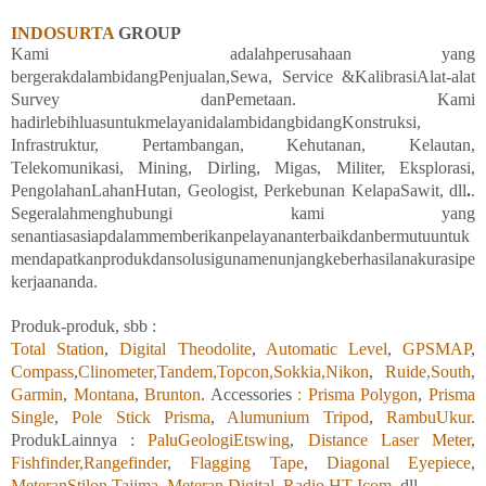
INDOSURTA
GROUP
Kami
adalahperusahaan yang
bergerakdalambidangPenjualan,Sewa, Service &KalibrasiAlat-alat
Survey danPemetaan. Kami
hadirlebihluasuntukmelayanidalambidang
bidangKonstruksi,
Infrastruktur, Pertambangan, Kehutanan, Kelautan,
Telekomunikasi, Mining, Dirling, Migas, Militer, Eksplorasi,
PengolahanLahanHutan, Geologist, Perkebunan KelapaSawit, dll
.
.
Segeralahmenghubungi
kami
yang
senantiasasiapdalammemberikanpelayananterbaikdanbermutuuntuk
mendapatkanprodukdansolusigunamenunjangkeberhasilanakurasipe
kerjaananda.
Produk-produk, sbb :
Total Station
,
Digital Theodolite
,
Automatic Level
,
GPSMAP
,
Compass
,
Clinometer,
Tandem,
Topcon,
Sokkia,
Nikon
,
Ruide,
South
,
Garmin
,
Montana
,
Brunton
. Accessories
: Prisma Polygon
,
Prisma
Single
,
Pole Stick Prisma
,
Alumunium Tripod
,
RambuUkur
.
ProdukLainnya :
PaluGeologiEtswing
,
Distance Laser Meter
,
Fishfinder,
Rangefinder
,
Flagging Tape
,
Diagonal Eyepiece
,
MeteranStilon,
Tajima
,
Meteran Digital
,
Radio HT Icom
, dll.