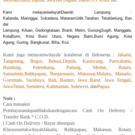
Kami melayaniwilayahDaerah Lampung :
Kalia
nda, Maringgai, Sukadana, MataramUdik,Tarahan, Telukbetung, Ban
dar
Lampung, Kiluan, Gedongtataan, Branti, Metro, GunungSugih, Manggala,
KotaBumi, Kota Bumi Utara, Negara Batin,Bumi Agung, Kota
Agung, Guring, Bangkunat, Biha, Krui.
Kami
juga
melayaniwilayah/ kotabesar di Indonesia :
Jakarta
,
Tangerang
,
Bogor
,
Bekasi,
Depok
,
Karawang
,
Purwakarta
,
Bandung
,
Palembang
,
Padang
,
Medan
,
Batam
,
Samarinda,
Balikpapan
,
Banjarmasin
,
Makassar
,
Maluku
,
Manado
,
Gorontalo
,
Surabaya
,
Bali
,
Banten
,
Jawa Barat
,
Jawa Tengah
,
JawaTimur
,
Sumatera
,
Kalimantan
,
Sulawesi
, dan
Papua.
Note :
Cara transaksi
Pembayarandapatdilakukandengancara Cash On Delivery /
Transfer Bank.* C.O.D.
( Cash On Delivery / Bayar ditempat)
KhususuntukwilayahJakarta, Balikpapan
,
Makassar, Batam,