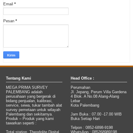
Email
*
Pesan
*
Tentang Kami
Head Office :
MEGA PRIMA SURVEY
Perumahan
PALEMBANG adalah
Jl. Jepang, Perum Villa Gardena
perusahaan yang bergerak di
4 Blok. A No.08 Alang-Alang
bidang penjualan, kalibrasi,
Lebar
service, sewa, tukar tambah alat
Kota Palembang
survey pemetaan untuk wilayah
Palembang dan sekitarnya.
Jam Buka : 07.00 -17.00 WIB
Produk – Produk yang kami
Buka Setiap Hari
tawarkan seperti :
Telpon : 0852-6898-9198
Total station, Theodolite Digital,
WhatsApp : 085268989198