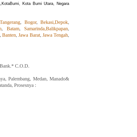
a,KotaBumi, Kota Bumi Utara, Negara
Tangerang
,
Bogor
,
Bekasi,
Depok
,
n
,
Batam
,
Samarinda,
Balikpapan
,
,
Banten
,
Jawa Barat
,
Jawa Tengah
,
 Bank.* C.O.D.
aya
, Palembang, Medan
,
Manado
&
anda, Prosesnya :