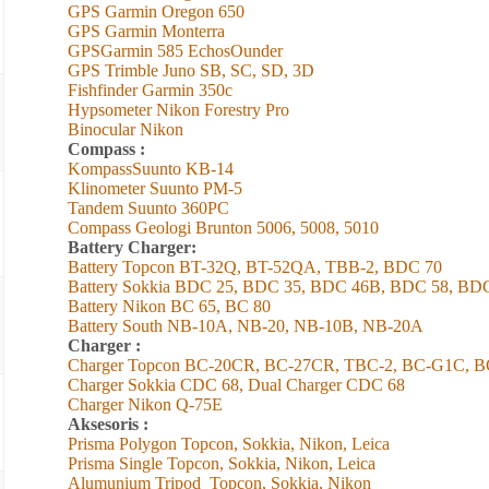
GPS Garmin Oregon 650
GPS Garmin Monterra
GPSGarmin 585 EchosOunder
GPS Trimble Juno SB, SC, SD, 3D
Fishfinder Garmin 350c
Hypsometer Nikon Forestry Pro
Binocular Nikon
Compass :
KompassSuunto KB-14
Klinometer Suunto PM-5
Tandem Suunto 360PC
Compass Geologi Brunton 5006, 5008, 5010
Battery Charger:
Battery Topcon BT-32Q, BT-52QA, TBB-2, BDC 70
Battery Sokkia BDC 25, BDC 35, BDC 46B, BDC 58, BD
Battery Nikon BC 65, BC 80
Battery South NB-10A, NB-20, NB-10B, NB-20A
Charger :
Charger Topcon BC-20CR, BC-27CR, TBC-2, BC-G1C, B
Charger Sokkia CDC 68, Dual Charger CDC 68
Charger Nikon Q-75E
Aksesoris :
Prisma Polygon Topcon, Sokkia, Nikon, Leica
Prisma Single Topcon, Sokkia, Nikon, Leica
Alumunium Tripod
Topcon, Sokkia, Nikon