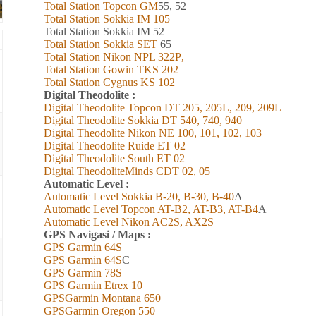
Total Station Topcon G
M
55, 52
Total Station Sokkia
IM
105
Total Station Sokkia
IM 52
Total Station Sokkia SET
65
Total Station Nikon NPL 322
P
,
Total Station Gowin TKS 202
Total Station Cygnus KS 102
Digital Theodolite :
Digital Theodolite Topcon DT 205, 205L, 209, 209L
Digital Theodolite Sokkia DT 540, 740, 940
Digital Theodolite Nikon NE 100, 101, 102, 103
Digital Theodolite Ruide ET 02
Digital Theodolite South ET 02
Digital TheodoliteMinds CDT 02, 05
Automatic Level :
Automatic Level Sokkia B-20, B-30, B-40
A
Automatic Level Topcon AT-B2, AT-B3, AT-B4
A
Automatic Level Nikon AC2S, AX2S
GPS Navigasi / Maps :
GPS Garmin 6
4
S
GPS Garmin 6
4
S
C
GPS Garmin 78S
GPS Garmin Etrex 10
GPSGarmin Montana 650
GPSGarmin Oregon 550