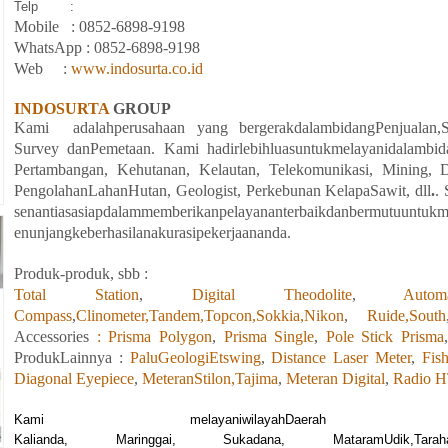
Telp
:
Mobile
: 08
52-6898-9198
WhatsApp :
08
52-6898-9198
Web
:
www.indosurta.co.id
INDOSURTA
GROUP
Kami
adalahperusahaan yang bergerakdalambidangPenjualan,S
Survey danPemetaan. Kami hadirlebihluasuntukmelayanidalambid
Pertambangan, Kehutanan, Kelautan, Telekomunikasi, Mining, Dir
PengolahanLahanHutan, Geologist, Perkebunan KelapaSawit, dll
.
.
senantiasasiapdalammemberikanpelayananterbaikdanbermutuuntuk
enunjangkeberhasilanakurasipekerjaananda.
Produk-produk, sbb :
Total Station
,
Digital Theodolite
,
Auto
Compass
,
Clinometer,
Tandem,
Topcon,
Sokkia,
Nikon
,
Ruide,
South
Accessories
: Prisma Polygon
,
Prisma Single
,
Pole Stick Prisma
ProdukLainnya :
PaluGeologiEtswing
,
Distance Laser Meter
,
Fish
Diagonal Eyepiece
,
MeteranStilon,
Tajima
,
Meteran Digital
,
Radio H
Kami melayaniwilayahDae
Kalia
nda, Maringgai, Sukadana, MataramUdik,Tara