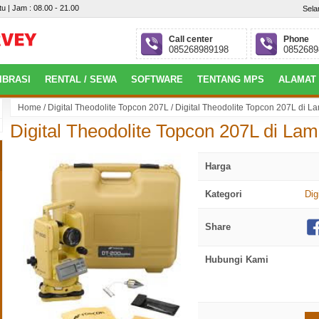
u | Jam : 08.00 - 21.00
Sela
Call center
Phone
085268989198
0852689
IBRASI
RENTAL / SEWA
SOFTWARE
TENTANG MPS
ALAMAT
Home
/
Digital Theodolite Topcon 207L
/
Digital Theodolite Topcon 207L di 
mbang : Jl. Jepang, Perumahan Villa Gardena 4 Blok.P No.09, Alang-Alang 
Digital Theodolite Topcon 207L di La
Harga
Kategori
Dig
Share
Hubungi Kami