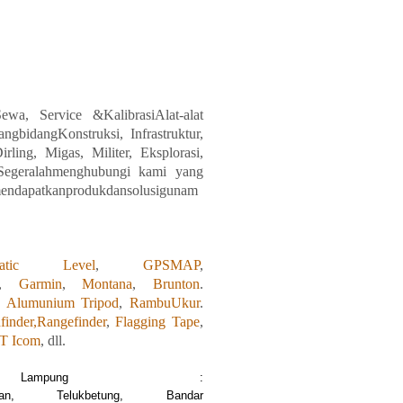
ewa, Service &KalibrasiAlat-alat
ang
bidangKonstruksi, Infrastruktur,
ling, Migas, Militer, Eksplorasi,
 Segeralahmenghubungi
kami
yang
mendapatkanprodukdansolusigunam
matic Level
,
GPSMAP
,
,
Garmin
,
Montana
,
Brunton
.
,
Alumunium Tripod
,
RambuUkur
.
finder,
Rangefinder
,
Flagging Tape
,
T Icom
, dll.
rah Lampung :
han, Telukbetung, Bandar