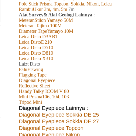
Pole Stick Prisma Topcon, Sokkia, Nikon, Leica
RambuUkur 3m, 4m, 5m
7m
Alat Survey& Alat Geologi Lainnya
:
MeteranStilon Yamayo 50M
Meteran Tajima 100M
Diameter TapeYamayo 10M
Leica Disto D3ABT
Leica DistoD210
Leica Disto D510
Leica Disto D810
Leica Disto X310
L
aizt
Disto
PaluEtswing
Flagging Tape
Diagonal Eyepiece
Reflective Sheet
Handy Talky ICOM V-80
Mini Prisma106, 104, 103
Tripod Mini
Diagonal Eyepiece Lainnya :
Diagonal Eyepiece Sokkia DE 25
Diagonal Eyepiece Sokkia DE 27
Diagonal Eyepiece Topcon
Diagonal Eyepiece Nikon