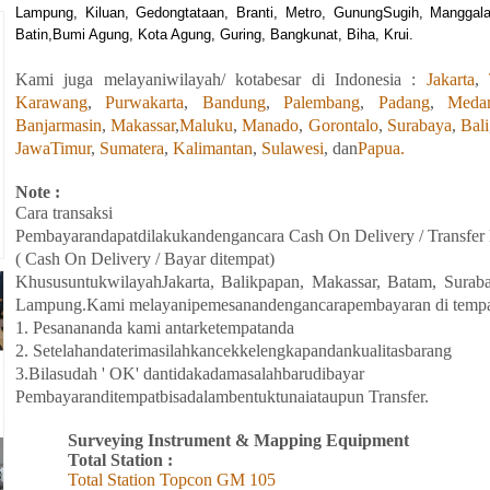
Lampung, Kiluan, Gedongtataan, Branti, Metro, GunungSugih, Manggal
Batin,Bumi Agung, Kota Agung, Guring, Bangkunat, Biha, Krui.
Kami
juga
melayaniwilayah/ kotabesar di Indonesia :
Jakarta
,
Karawang
,
Purwakarta
,
Bandung
,
Palembang
,
Padang
,
Meda
Banjarmasin
,
Makassar
,
Maluku
,
Manado
,
Gorontalo
,
Surabaya
,
Bali
JawaTimur
,
Sumatera
,
Kalimantan
,
Sulawesi
, dan
Papua.
Note :
Cara transaksi
Pembayarandapatdilakukandengancara Cash On Delivery / Transfer
( Cash On Delivery / Bayar ditempat)
KhususuntukwilayahJakarta, Balikpapan
,
Makassar, Batam,
Surab
Lampung
.Kami melayanipemesanandengancarapembayaran di tempat
1. Pesanananda kami antarketempatanda
2. Setelahandaterimasilahkancekkelengkapandankualitasbarang
3.Bilasudah ' OK' dantidakadamasalahbarudibayar
Pembayaranditempatbisadalambentuktunaiataupun Transfer.
Surveying Instrument & Mapping Equipment
Total Station :
Total Station Topcon
GM
105