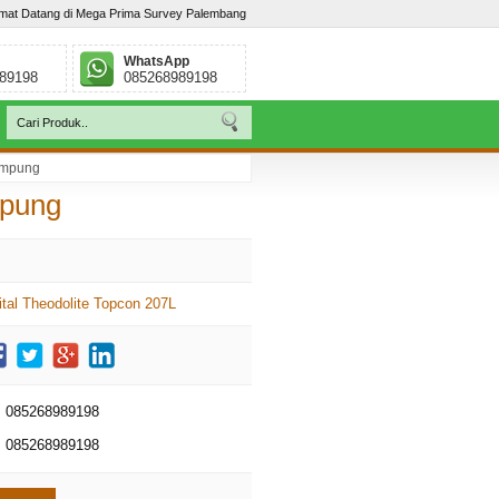
mat Datang di Mega Prima Survey Palembang
WhatsApp
89198
085268989198
Lampung
Lebar, Palembang - Sumatera Selatan. Telp : / 085268989198
mpung
ital Theodolite Topcon 207L
085268989198
085268989198