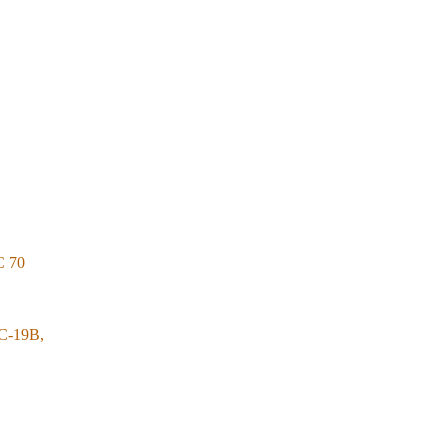
C 70
C-19B,