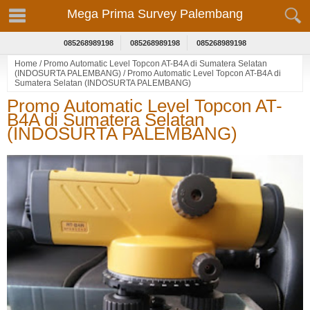
Mega Prima Survey Palembang
085268989198
085268989198
085268989198
Home
/
Promo Automatic Level Topcon AT-B4A di Sumatera Selatan
(INDOSURTA PALEMBANG)
/
Promo Automatic Level Topcon AT-B4A di
Sumatera Selatan (INDOSURTA PALEMBANG)
Promo Automatic Level Topcon AT-
B4A di Sumatera Selatan
(INDOSURTA PALEMBANG)