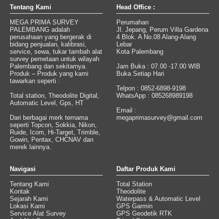
Tentang Kami
Head Office :
MEGA PRIMA SURVEY
Perumahan
PALEMBANG adalah
Jl. Jepang, Perum Villa Gardena
perusahaan yang bergerak di
4 Blok. A No.08 Alang-Alang
bidang penjualan, kalibrasi,
Lebar
service, sewa, tukar tambah alat
Kota Palembang
survey pemetaan untuk wilayah
Palembang dan sekitarnya.
Jam Buka : 07.00 -17.00 WIB
Produk – Produk yang kami
Buka Setiap Hari
tawarkan seperti :
Telpon : 0852-6898-9198
Total station, Theodolite Digital,
WhatsApp : 085268989198
Automatic Level, Gps, HT
Email :
Dari berbagai merk ternama
megaprimasurvey@gmail.com
seperti Topcon, Sokkia, Nikon,
Ruide, Icom, Hi-Target, Trimble,
Gowin, Pentax, CHCNAV dan
merek lainnya.
Navigasi
Daftar Produk Kami
Tentang Kami
Total Station
Kontak
Theodolite
Sejarah Kami
Waterpass & Automatic Level
Lokasi Kami
GPS Garmin
Service Alat Survey
GPS Geodetik RTK