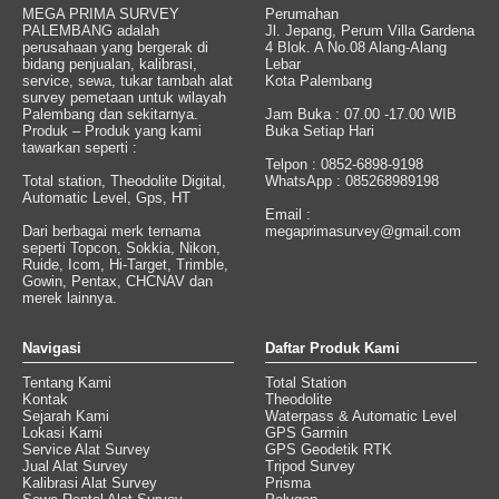
MEGA PRIMA SURVEY
Perumahan
PALEMBANG adalah
Jl. Jepang, Perum Villa Gardena
perusahaan yang bergerak di
4 Blok. A No.08 Alang-Alang
bidang penjualan, kalibrasi,
Lebar
service, sewa, tukar tambah alat
Kota Palembang
survey pemetaan untuk wilayah
Palembang dan sekitarnya.
Jam Buka : 07.00 -17.00 WIB
Produk – Produk yang kami
Buka Setiap Hari
tawarkan seperti :
Telpon : 0852-6898-9198
Total station, Theodolite Digital,
WhatsApp : 085268989198
Automatic Level, Gps, HT
Email :
Dari berbagai merk ternama
megaprimasurvey@gmail.com
seperti Topcon, Sokkia, Nikon,
Ruide, Icom, Hi-Target, Trimble,
Gowin, Pentax, CHCNAV dan
merek lainnya.
Navigasi
Daftar Produk Kami
Tentang Kami
Total Station
Kontak
Theodolite
Sejarah Kami
Waterpass & Automatic Level
Lokasi Kami
GPS Garmin
Service Alat Survey
GPS Geodetik RTK
Jual Alat Survey
Tripod Survey
Kalibrasi Alat Survey
Prisma